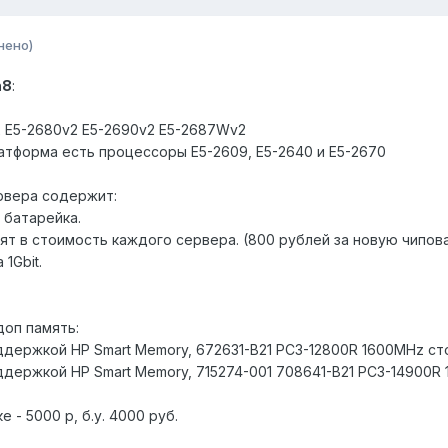
нено)
n8
:
2 E5-2680v2 E5-2690v2 E5-2687Wv2
латформа есть процессоры E5-2609, E5-2640 и E5-2670
рвера содержит:
 батарейка.
дят в стоимость каждого сервера. (800 рублей за новую чипов
1Gbit.
доп память:
ддержкой HP Smart Memory, 672631-B21 PC3-12800R 1600MHz ст
ддержкой HP Smart Memory, 715274-001 708641-B21 PC3-14900R
 - 5000 р, б.у. 4000 руб.