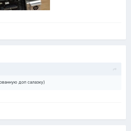
пованную доп салазку)