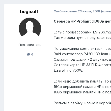
bogisoff
Опубликовано
23 июля, 2018
(изме
Сервера HP Proliant dl360p ge
Есть c процессорами: E5-2667v
Так же если нужна полуголая п
Пользователи
По умолчанию комплектация се
Raid контроллер P420i 1GB Кэш +
6
Салазки под диски - 2 штук вхо
Сетевая карта HP 331FLR 4 порта 
Два БП по 750W.
Если надо добавить память, то 
16Gb фирменной памяти HP с по
16Gb фирменной памяти HP с по
Рельсы в стойку, новые в коробке