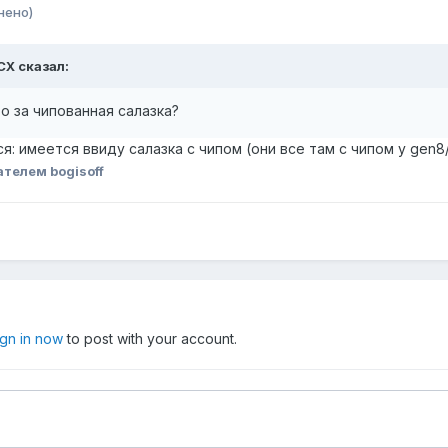
нено)
CX
сказал:
о за чипованная салазка?
: имеется ввиду салазка с чипом (они все там с чипом у gen8
телем bogisoff
ign in now
to post with your account.