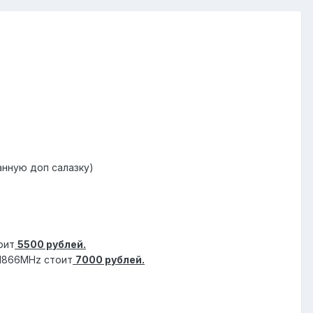
анную доп салазку)
оит
5500 рублей.
 1866MHz стоит
7000 рублей.