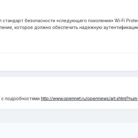
тил стандарт безопасности «следующего поколения» Wi-Fi Prote
ение, которое должно обеспечить надежную аутентификацию 
е с подробностями
http://www.opennet.ru/opennews/art.shtml?nu