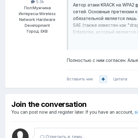
5.3k
Автор атаки KRACK на WPA2
Пол:
Мужчина
сетей. Основные претензии к
Интересы:
Wireless
обязательной является лишь
Network Hardware
SAE (также известен как "dr
Development
Город:
EKB
Enterprise, который является
Полностью с ним согласен. Альян
Вставить ник
Цитата
Join the conversation
You can post now and register later. If you have an account,
s
Ответить в тему...