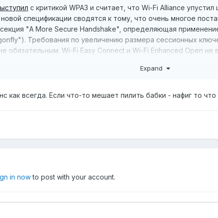
выступил
с критикой WPA3 и считает, что Wi-Fi Alliance упуст
 новой спецификации сводятся к тому, что очень многое пост
 секция "A More Secure Handshake", определяющая применен
agonfly"). Требования по увеличению размера сессионных кл
 не обязательным. Wi-Fi Easy Connect и Wi-Fi Enhanced Open не
Expand
с как всегда. Если что-то мешает пилить бабки - нафиг то что
ign in now
to post with your account.