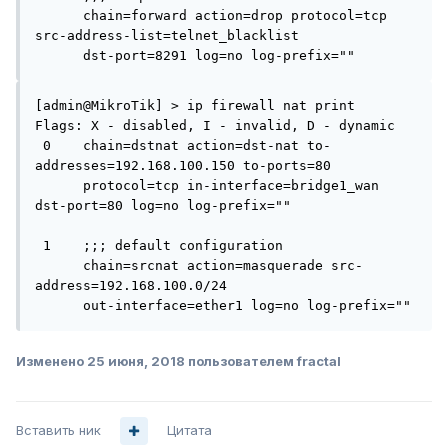
      chain=forward action=drop protocol=tcp 
src-address-list=telnet_blacklist 

      dst-port=8291 log=no log-prefix="" 
[admin@MikroTik] > ip firewall nat print 

Flags: X - disabled, I - invalid, D - dynamic 

 0    chain=dstnat action=dst-nat to-
addresses=192.168.100.150 to-ports=80 

      protocol=tcp in-interface=bridge1_wan 
dst-port=80 log=no log-prefix="" 

 1    ;;; default configuration

      chain=srcnat action=masquerade src-
address=192.168.100.0/24 

      out-interface=ether1 log=no log-prefix="" 
Изменено
25 июня, 2018
пользователем fractal
Вставить ник
Цитата