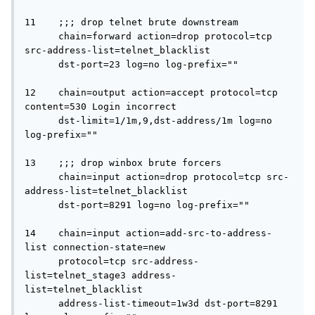
11    ;;; drop telnet brute downstream

      chain=forward action=drop protocol=tcp 
src-address-list=telnet_blacklist 

      dst-port=23 log=no log-prefix="" 

12    chain=output action=accept protocol=tcp 
content=530 Login incorrect 

      dst-limit=1/1m,9,dst-address/1m log=no 
log-prefix="" 

13    ;;; drop winbox brute forcers

      chain=input action=drop protocol=tcp src-
address-list=telnet_blacklist 

      dst-port=8291 log=no log-prefix="" 

14    chain=input action=add-src-to-address-
list connection-state=new 

      protocol=tcp src-address-
list=telnet_stage3 address-
list=telnet_blacklist 

      address-list-timeout=1w3d dst-port=8291 