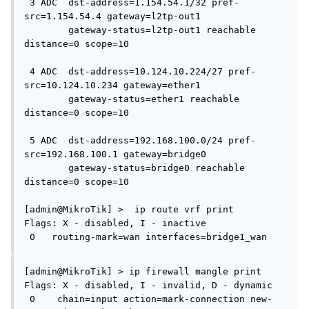
 3 ADC  dst-address=1.154.54.1/32 pref-
src=1.154.54.4 gateway=l2tp-out1 

        gateway-status=l2tp-out1 reachable 
distance=0 scope=10 

 4 ADC  dst-address=10.124.10.224/27 pref-
src=10.124.10.234 gateway=ether1 

        gateway-status=ether1 reachable 
distance=0 scope=10 

 5 ADC  dst-address=192.168.100.0/24 pref-
src=192.168.100.1 gateway=bridge0 

        gateway-status=bridge0 reachable 
distance=0 scope=10 

[admin@MikroTik] >  ip route vrf print 

Flags: X - disabled, I - inactive 

 0   routing-mark=wan interfaces=bridge1_wan 
[admin@MikroTik] > ip firewall mangle print 

Flags: X - disabled, I - invalid, D - dynamic 

 0    chain=input action=mark-connection new-