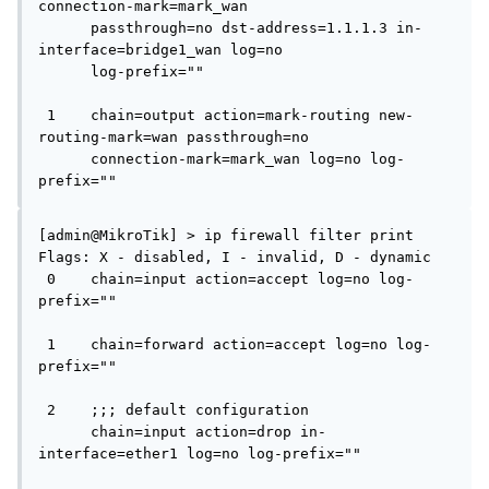
connection-mark=mark_wan 

      passthrough=no dst-address=1.1.1.3 in-
interface=bridge1_wan log=no 

      log-prefix="" 

 1    chain=output action=mark-routing new-
routing-mark=wan passthrough=no 

      connection-mark=mark_wan log=no log-
prefix="" 
[admin@MikroTik] > ip firewall filter print 

Flags: X - disabled, I - invalid, D - dynamic 

 0    chain=input action=accept log=no log-
prefix="" 

 1    chain=forward action=accept log=no log-
prefix="" 

 2    ;;; default configuration

      chain=input action=drop in-
interface=ether1 log=no log-prefix="" 
