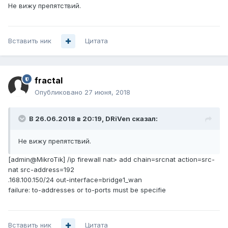
Не вижу препятствий.
Вставить ник
Цитата
fractal
Опубликовано
27 июня, 2018
В 26.06.2018 в 20:19,
DRiVen
сказал:
Не вижу препятствий.
[admin@MikroTik] /ip firewall nat> add chain=srcnat action=src-
nat src-address=192
.168.100.150/24 out-interface=bridge1_wan
failure: to-addresses or to-ports must be specifie
Вставить ник
Цитата