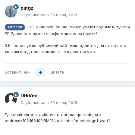
pingz
Опубликовано
25 июня, 2018
IOS, андоюха, винда, линкс умеют подымать тунели
@fractal
PPtP, или вам нужно с кофе машины заходить?
З.Ы. если нужно публичный сайт выкладывать для этого есть
хостинге и датацентры цены не кусаются уже.
Вставить ник
Цитата
DRiVen
Опубликовано
25 июня, 2018
Где chain=srcnat action=src-nat(masquerade) src-
address=192.168.100.ВМ/24 out-interface=bridge1_wan?