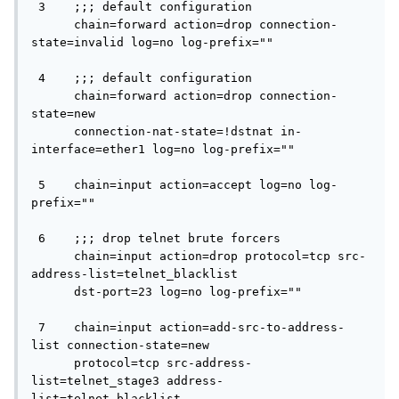
 3    ;;; default configuration

      chain=forward action=drop connection-
state=invalid log=no log-prefix="" 

 4    ;;; default configuration

      chain=forward action=drop connection-
state=new 

      connection-nat-state=!dstnat in-
interface=ether1 log=no log-prefix="" 

 5    chain=input action=accept log=no log-
prefix="" 

 6    ;;; drop telnet brute forcers

      chain=input action=drop protocol=tcp src-
address-list=telnet_blacklist 

      dst-port=23 log=no log-prefix="" 

 7    chain=input action=add-src-to-address-
list connection-state=new 

      protocol=tcp src-address-
list=telnet_stage3 address-
list=telnet_blacklist 
