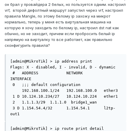
он брал у провайдера 2 белых, но пользуется одним. настроил
vrf, второй дефолтный маршрут запустил через vrf, настроил
правила Mangle, по этому белому ip захожу на микрот
нормально, теперь у меня есть виртуальная машина на
которую я хочу заходить по белому ip, настроил dst nat как
обычно, но не заходит, причем если пробросить белый ip
напрямую на виртуалку то все работает, как правильно
сконфигурить правила?
[admin@MikroTik] > ip address print 

Flags: X - disabled, I - invalid, D - dynamic 

 #   ADDRESS            NETWORK         
INTERFACE                                

 0   ;;; default configuration

     192.168.100.1/24   192.168.100.0   ether3                                   

 1 D 10.124.10.234/27   10.124.10.224   ether1                                   

 2   1.1.1.3/29  1.1.1.0  bridge1_wan                              

 3 D 1.154.54.4/32      1.154.54.1      l2tp-
out1                               
[admin@MikroTik] > ip route print detail 
