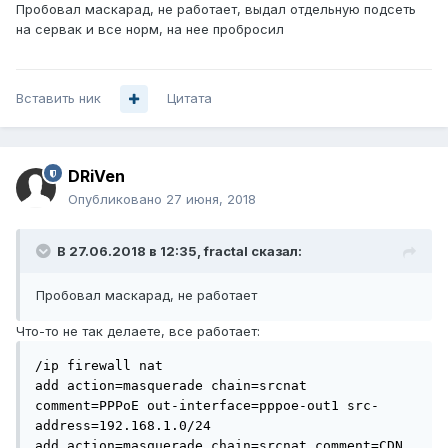
Пробовал маскарад, не работает, выдал отдельную подсеть
на сервак и все норм, на нее пробросил
Вставить ник
Цитата
DRiVen
Опубликовано
27 июня, 2018
В 27.06.2018 в 12:35,
fractal
сказал:
Пробовал маскарад, не работает
Что-то не так делаете, все работает:
/ip firewall nat

add action=masquerade chain=srcnat 
comment=PPPoE out-interface=pppoe-out1 src-
address=192.168.1.0/24

add action=masquerade chain=srcnat comment=CDN 