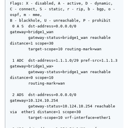
Flags: X - disabled, A - active, D - dynamic, 

C - connect, S - static, r - rip, b - bgp, o - 
ospf, m - mme, 

B - blackhole, U - unreachable, P - prohibit 

 0 A S  dst-address=0.0.0.0/0 
gateway=bridge1_wan 

        gateway-status=bridge1_wan reachable 
distance=1 scope=30 

        target-scope=10 routing-mark=wan 

 1 ADC  dst-address=1.1.1.0/29 pref-src=1.1.1.3 
gateway=bridge1_wa>

        gateway-status=bridge1_wan reachable 
distance=0 scope=10 

        routing-mark=wan 

 2 ADS  dst-address=0.0.0.0/0 
gateway=10.124.10.254 

        gateway-status=10.124.10.254 reachable 
via  ether1 distance=1 scope=30 

        target-scope=10 vrf-interface=ether1 
