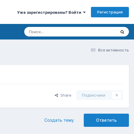
Регистрация
Уже зарегистрированы? Войти
Вся активность
Share
Подписчики
0
Создать тему
Ответить