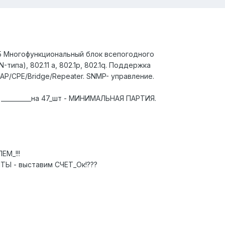
 5 Многофункциональный блок всепогодного
типа), 802.11 a, 802.1p, 802.1q. Поддержка
P/CPE/Bridge/Repeater. SNMP- управление.
Л)__________на 47_шт - МИНИМАЛЬНАЯ ПАРТИЯ.
ЕМ_!!!
ТЫ - выставим СЧЕТ_Ок!???