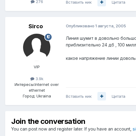
276
Вставить ник
Цитата
Sirco
Опубликовано
1 августа, 2005
Линия шумит в довольно большом
приблизительно 24 дб , 100 милл
какое напряжение линии довольн
VIP
3.9k
Интересы:
Internet over
ethernet
Город:
Ukraina
Вставить ник
Цитата
Join the conversation
You can post now and register later. If you have an account,
s