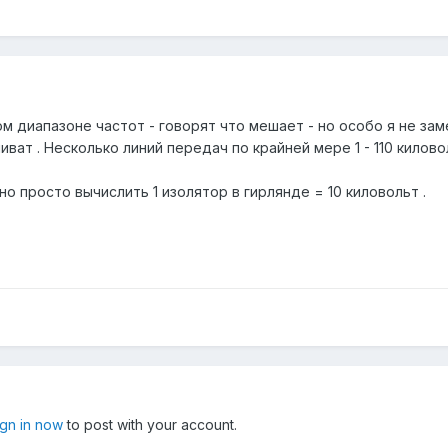
 диапазоне частот - говорят что мешает - но особо я не заме
иват . Несколько линий передач по крайней мере 1 - 110 килово
о просто вычислить 1 изолятор в гирлянде = 10 киловольт .
ign in now
to post with your account.