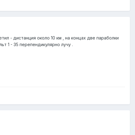
тил - дистанция около 10 км , на концах две параболки
льт 1 - 35 перепендикулярно лучу .