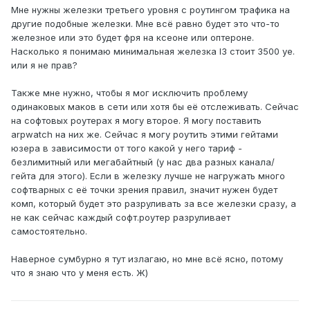
Мне нужны железки третьего уровня с роутингом трафика на
другие подобные железки. Мне всё равно будет это что-то
железное или это будет фря на ксеоне или оптероне.
Насколько я понимаю минимальная железка l3 стоит 3500 уе.
или я не прав?
Также мне нужно, чтобы я мог исключить проблему
одинаковых маков в сети или хотя бы её отслеживать. Сейчас
на софтовых роутерах я могу второе. Я могу поставить
arpwatch на них же. Сейчас я могу роутить этими гейтами
юзера в зависимости от того какой у него тариф -
безлимитный или мегабайтный (у нас два разных канала/
гейта для этого). Если в железку лучше не нагружать много
софтварных с её точки зрения правил, значит нужен будет
комп, который будет это разруливать за все железки сразу, а
не как сейчас каждый софт.роутер разруливает
самостоятельно.
Наверное сумбурно я тут излагаю, но мне всё ясно, потому
что я знаю что у меня есть. Ж)