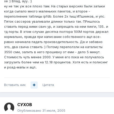
хе :) Влад, ауу.. :)
ну не так уж все плохо там. На старых версиях были затыки
когда сыпало много маленьких пакетов, и второе -
переполнение таблицы ipfdb. Более 2х тыщ ИПшников, и упс.
Пяток сассеров уваливали длинки только так. ПРишлось
ставить перед ними свич ур, и запрещать на нем пинги, 135.. и
тд порты. В этом случае десятка полтора 100М портов держал
нормально, правда при написании собственного ацл все-
равно начинала падать производительность. Да и забавно
это, два свича ставить :) Потому переползли на каталисты
3550 сми, залить в него прошивку от еми - дело 5 минут.
Стоимость чуть менее 2000. У меня его пока не получалось
загрузить более чем на 12..18 процентов. Хотя есть и полисинг
и роад-мапы и ацл..
Вставить ник
Цитата
СУХОВ
Опубликовано
31 июля, 2005