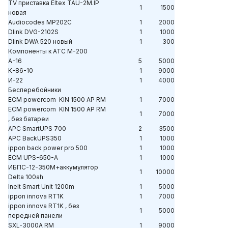
TV приставка Eltex TAU-2M.IP
1
1500
новая
Audiocodes MP202C
1
2000
Dlink DVG-2102S
1
1000
Dlink DWA 520 новый
1
300
Компоненты к АТС М-200
А-16
5
5000
К-86-10
1
9000
И-22
1
4000
Бесперебойники
ECM powercom KIN 1500 AP RM
1
7000
ECM powercom KIN 1500 AP RM
1
7000
,
без
батареи
APC SmartUPS 700
2
3500
APC BackUPS350
1
1000
ippon back power pro 500
1
1000
ECM UPS-650-A
1
1000
ИБПС-12-350М+аккумулятор
1
10000
Delta 100ah
Inelt Smart Unit 1200m
1
5000
ippon innova RT1K
1
7000
ippon innova RT1K , без
1
5000
передней панели
SXL-3000A RM
1
9000