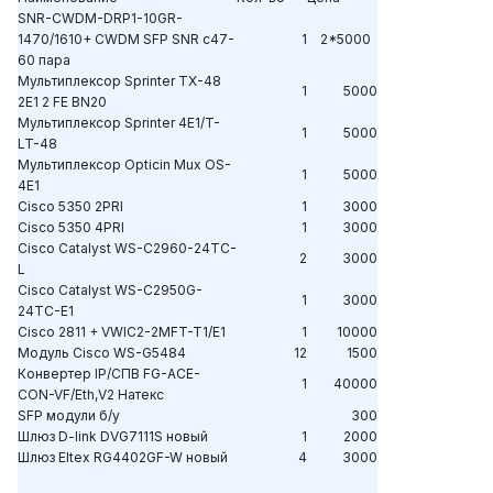
SNR-CWDM-DRP1-10GR-
1470/1610+ CWDM SFP SNR c47-
1
2*5000
60 пара
Мультиплексор
Sprinter TX-48
1
5000
2E1 2 FE BN20
Мультиплексор
Sprinter 4E1/T-
1
5000
LT-48
Мультиплексор Opticin Mux OS-
1
5000
4E1
Cisco 5350 2PRI
1
3000
Cisco 5350 4PRI
1
3000
Cisco Catalyst WS-C2960-24TC-
2
3000
L
Cisco Catalyst WS-C2950G-
1
3000
24TC-E1
Cisco 2811 + VWIC2-2MFT-T1/E1
1
10000
Модуль Cisco WS-G5484
12
1500
Конвертер IP/СПВ FG-ACE-
1
40000
CON-VF/Eth,V2 Натекс
SFP модули б/у
300
Шлюз
D-link DVG7111S
новый
1
2000
Шлюз Eltex RG4402GF-W новый
4
3000