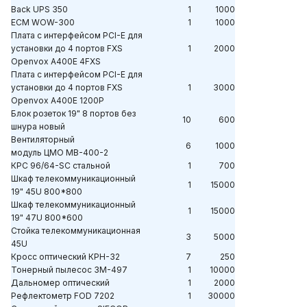
Back UPS 350
1
1000
ECM WOW-300
1
1000
Плата с интерфейсом PCI-Е для
установки до 4 портов FXS
1
2000
Openvox A400E 4FXS
Плата с интерфейсом PCI-Е для
установки до 4 портов FXS
1
3000
Openvox A400E 1200P
Блок розеток 19" 8 портов без
10
600
шнура новый
Вентиляторный
6
1000
модуль ЦМО МВ-400-2
КРС 96/64-SC стальной
1
700
Шкаф телекоммуникационный
1
15000
19" 45U 800*800
Шкаф телекоммуникационный
1
15000
19" 47U 800*600
Стойка телекоммуникационная
3
5000
45U
Кросс оптический КРН-32
7
250
Тонерный пылесос 3M-497
1
10000
Дальномер оптический
1
2000
Рефлектометр FOD 7202
1
30000