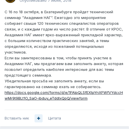
Опубликовано
7 июня, 2018
С 16 по 18 октября, в Екатеринбурге пройдет технический
семинар "Академия НАГ". Ежегодно это мероприятие
собирает свыше 120 технических специалистов операторов
связи, и с каждым годом их число растёт. В отличие от КРОС,
Академия НАГ имеет ярко-выраженный прикладной характер,
с большим количеством практических занятий, а темы
определяются, исходя из пожеланий потенциальных
участников.
Если вы заинтересованы в том, чтобы принять участие в
Академии НАГ, мы предлагаем вам заполнить анкету, которая
позволит определить наиболее интересные для вас темы
предстоящего семинара.
Убедительная просьба не заполнять анкету, если вы
гарантированно на семинар ехать не собираетесь.
https://docs.google.com/forms/d/e/1FAIpQLSfEXtpYnXFWfVYdccH
wMr9t9BLt1O_SaO-ibduy_eTddIxQpQ/viewform
Вставить ник
Цитата