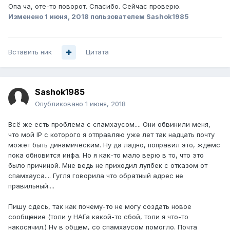
Опа ча, оте-то поворот. Спасибо. Сейчас проверю.
Изменено
1 июня, 2018
пользователем Sashok1985
Вставить ник
Цитата
Sashok1985
Опубликовано
1 июня, 2018
Всё же есть проблема с спамхаусом.... Они обвинили меня,
что мой IP с которого я отправляю уже лет так надцать почту
может быть динамическим. Ну да ладно, поправил это, ждёмс
пока обновится инфа. Но я как-то мало верю в то, что это
было причиной. Мне ведь не приходил лупбек с отказом от
спамхауса.... Гугля говорила что обратный адрес не
правильный....
Пишу сдесь, так как почему-то не могу создать новое
сообщение (толи у НАГа какой-то сбой, толи я что-то
накосячил.) Ну в общем, со спамхаусом помогло. Почта