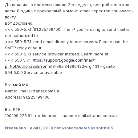
До недавнего времени (около 2-х недель), всё работало как
часы. В один не прекрасный момент, gmail перестал принимать
почту.
Вот дословно:
<<< 550-5.7.1 [91.225.199.100] The IP you're using to send mail is
not authorized to
<<< 550-5.7.1 send email directly to our servers. Please use the
SMTP relay at your
<<< 550-5.7.1 service provider instead. Learn more at
<<< 550 5.7.1
https://support.google.com/mail/?
p=NotAuthorizedError
m13-v6si34396432wrg.431 - gsmtp
554 5.0.0 Service unavailable
Вот мой MX:
Name: mail.ultranet.com.ua
Address: 91.225.199.100
Вот PTR:
100.199.225.91.in-addr.arpa name = mail.ultranet.com.ua.
Изменено
1 июня, 2018
пользователем Sashok1985