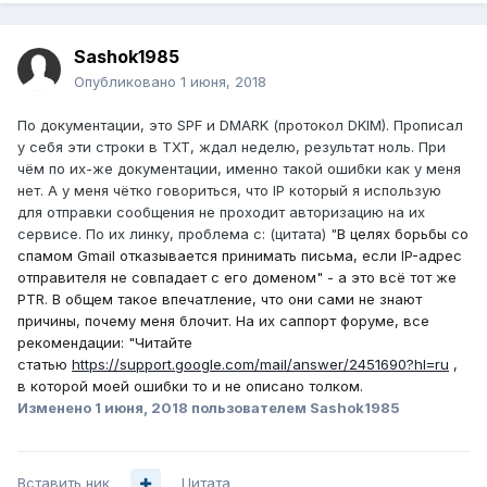
Sashok1985
Опубликовано
1 июня, 2018
По документации, это SPF и DMARK (протокол DKIM). Прописал
у себя эти строки в TXT, ждал неделю, результат ноль. При
чём по их-же документации, именно такой ошибки как у меня
нет. А у меня чётко говориться, что IP который я использую
для отправки сообщения не проходит авторизацию на их
сервисе. По их линку, проблема с: (цитата) "
В целях борьбы со
спамом Gmail отказывается принимать письма, если IP-адрес
отправителя не совпадает с его доменом" - а это всё тот же
PTR. В общем такое впечатление, что они сами не знают
причины, почему меня блочит. На их саппорт форуме, все
рекомендации: "Читайте
статью
https://support.google.com/mail/answer/2451690?hl=ru
,
в которой моей ошибки то и не описано толком.
Изменено
1 июня, 2018
пользователем Sashok1985
Вставить ник
Цитата