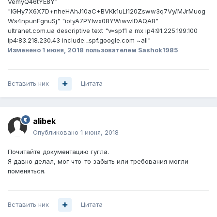
VemyQ46tYE8Y"
"lGHy7X6X7D+nheHAhJ10aC+BVKk1uLI120Zsww3q7Vy/MJrMuog
Ws4npunEgnuSj" "iotyA7PYlwx08YWiwwIDAQAB"
ultranet.com.ua descriptive text "v=spf1 a mx ip4:91.225.199.100
ip4:83.218.230.43 include:_spf.google.com ~all"
Изменено
1 июня, 2018
пользователем Sashok1985
Вставить ник
Цитата
alibek
Опубликовано
1 июня, 2018
Почитайте документацию гугла.
Я давно делал, мог что-то забыть или требования могли
поменяться.
Вставить ник
Цитата