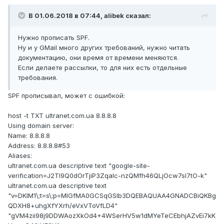
В 01.06.2018 в 07:44,
alibek
сказал:
Нужно прописать SPF.
Ну и у GMail много других требований, нужно читать
документацию, они время от времени меняются.
Если делаете рассылки, то для них есть отдельные
требования.
SPF прописывал, может с ошибкой:
host -t TXT ultranet.com.ua 8.8.8.8
Using domain server:
Name: 8.8.8.8
Address: 8.8.8.8#53
Aliases:
ultranet.com.ua descriptive text "google-site-
verification=J2TI9Q0dOrTjiP3ZqaIc-nzQMfh46QLjOcw7sl7tO-k"
ultranet.com.ua descriptive text
"v=DKIM1\;t=s\;p=MIGfMA0GCSqGSIb3DQEBAQUAA4GNADCBiQKBg
QDXH8+uhgXfYXrh/eVxVToVfLD4"
"gVM4zii98j9DDWAozXkOd4+4WSerHV5w1dMYeTeCEbhjAZvEi7kK