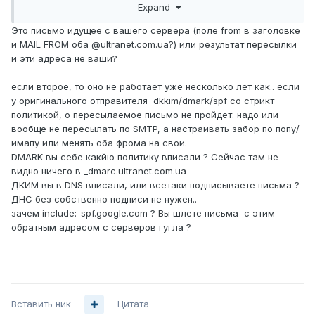
Expand
mail is not authorized to
<<< 550-5.7.1 send email directly to our servers. Please use
Это письмо идущее с вашего сервера (поле from в заголовке
the SMTP relay at your
и MAIL FROM оба @ultranet.com.ua?) или результат пересылки
<<< 550-5.7.1 service provider instead. Learn more at
и эти адреса не ваши?
<<< 550 5.7.1
https://support.google.com/mail/?
p=NotAuthorizedError
m13-v6si34396432wrg.431 - gsmtp
если второе, то оно не работает уже несколько лет как.. если
554 5.0.0 Service unavailable
у оригинального отправителя dkkim/dmark/spf со стрикт
политикой, о пересылаемое письмо не пройдет. надо или
Вот мой MX:
вообще не пересылать по SMTP, а настраивать забор по попу/
Name: mail.ultranet.com.ua
имапу или менять оба фрома на свои.
Address: 91.225.199.100
DMARK вы себе какйю политику вписали ? Сейчас там не
видно ничего в _dmarc.ultranet.com.ua
Вот PTR:
ДКИМ вы в DNS вписали, или всетаки подписываете письма ?
100.199.225.91.in-addr.arpa name = mail.ultranet.com.ua.
ДНС без собственно подписи не нужен..
зачем include:_spf.google.com ? Вы шлете письма с этим
обратным адресом с серверов гугла ?
Вставить ник
Цитата