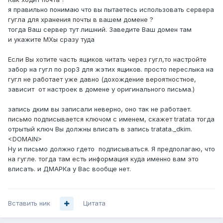
я правильно понимаю что вы пытаетесь использовать сервера
гугла для хранения почты в вашем домене ?
тогда Ваш сервер тут лишний. Заведите Ваш домен там
и укажите MXы сразу туда
Если Вы хотите часть ящиков читать через гугл,то настройте
забор на гугл по pop3 для жэтих ящиков. просто переслыка на
гугл не работает уже давно (дохождение вероятностное,
зависит от настроек в домене у оригинального письма.)
запись дким вы записали неверно, оно так не работает.
письмо подписывается ключом с именем, скажет tratata тогда
отрытый ключ Вы должны вписать в запись tratata._dkim.
<DOMAIN>
Ну и письмо должно гдето подписываться. Я предполагаю, что
на гугле. тогда там есть информация куда именно вам это
вписать. и ДМАРКа у Вас вообще нет.
Вставить ник
Цитата