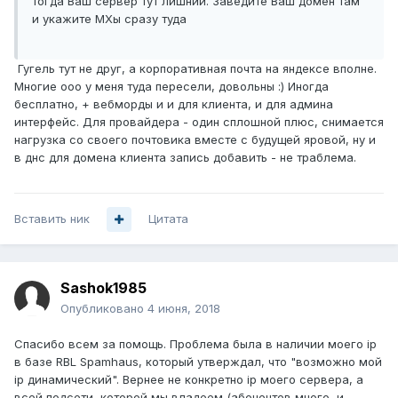
тогда Ваш сервер тут лишний. Заведите Ваш домен там
и укажите MXы сразу туда
Гугель тут не друг, а корпоративная почта на яндексе вполне.
Многие ооо у меня туда пересели, довольны :) Иногда
бесплатно, + вебморды и и для клиента, и для админа
интерфейс. Для провайдера - один сплошной плюс, снимается
нагрузка со своего почтовика вместе с будущей яровой, ну и
в днс для домена клиента запись добавить - не траблема.
Вставить ник
Цитата
Sashok1985
Опубликовано
4 июня, 2018
Спасибо всем за помощь. Проблема была в наличии моего ip
в базе RBL Spamhaus, который утверждал, что "возможно мой
ip динамический". Вернее не конкретно ip моего сервера, а
всей подсети, которой мы владеем (абонентов много, и