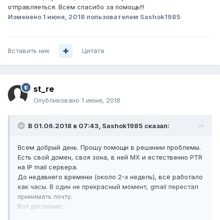
отправляеться. Всем спасибо за помощь!!!
Изменено
1 июня, 2018
пользователем Sashok1985
Вставить ник
Цитата
st_re
Опубликовано
1 июня, 2018
В 01.06.2018 в 07:43,
Sashok1985
сказал:
Всем добрый день. Прошу помощи в решении проблемы.
Есть свой домен, своя зона, в ней MX и естественно PTR
на IP mail сервера.
До недавнего времени (около 2-х недель), всё работало
как часы. В один не прекрасный момент, gmail перестал
принимать почту.
Вот дословно:
<<< 550-5.7.1 [91.225.199.100] The IP you're using to send