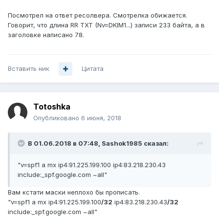
Посмотрел на ответ ресолвера. Смотрелка обижается.
Говорит, что длина RR TXT (Nv=DKIM1...) записи 233 байта, а в
заголовке написано 78.
Вставить ник
Цитата
Totoshka
Опубликовано
6 июня, 2018
В 01.06.2018 в 07:48,
Sashok1985
сказал:
"v=spf1 a mx ip4:91.225.199.100 ip4:83.218.230.43
include:_spf.google.com ~all"
Вам кстати маски неплохо бы прописать.
"v=spf1 a mx ip4:91.225.199.100
/32
ip4:83.218.230.43
/32
include:_spf.google.com ~all"