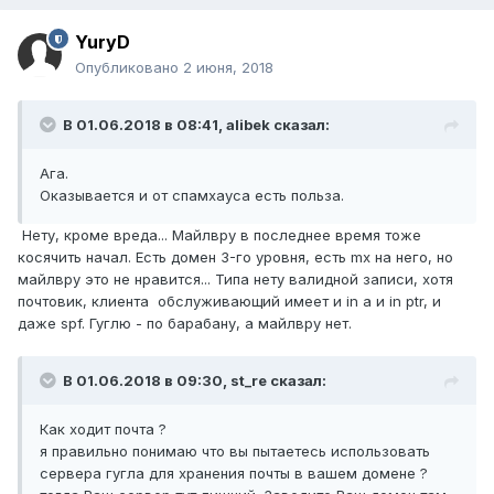
YuryD
Опубликовано
2 июня, 2018
В 01.06.2018 в 08:41,
alibek
сказал:
Ага.
Оказывается и от спамхауса есть польза.
Нету, кроме вреда... Майлвру в последнее время тоже
косячить начал. Есть домен 3-го уровня, есть mx на него, но
майлвру это не нравится... Типа нету валидной записи, хотя
почтовик, клиента обслуживающий имеет и in a и in ptr, и
даже spf. Гуглю - по барабану, а майлвру нет.
В 01.06.2018 в 09:30,
st_re
сказал:
Как ходит почта ?
я правильно понимаю что вы пытаетесь использовать
сервера гугла для хранения почты в вашем домене ?