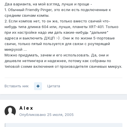
Два варианта, на мой взгляд, лучше и проще -
1. Обычный Friendly Pinger, это если есть подключенные к
средним свичам компы.
2. Если компов нет, то он же, только вместо свичей что-
нибудь типа длинка 604 или, лучше, планеты XRT-401. Только
при их настройке надо им дать какие-нибудь "дальние"
адреса и выключить ДХЦП :-) . Они ж по жизни 5-портовые
свичи, только пятый пользуется для связи с роутерящей
микрухой ....
Можно придумать, зачем и его использовать. Да, они и
дешевле нетпингера и надежнее, потому как собраны по
типовой схеме включения от производителя свичевых микрух.
Вставить ник
Цитата
A l e x
Опубликовано
25 июля, 2005