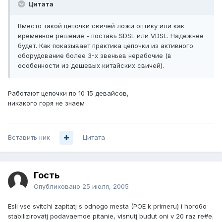
Цитата
Вместо такой цепочки свичей ложи оптику или как
временное решение - поставь SDSL или VDSL. Надежнее
будет. Как показывает практика цепочки из активного
оборудование более 3-х звеньев нерабочие (в
особенности из дешевых китайских свичей).
Работают цепочки по 10 15 девайсов,
никакого горя не знаем
Вставить ник
Цитата
Гость
Опубликовано
25 июля, 2005
Esli vse svitchi zapitatj s odnogo mesta (POE k primeru) i horo6o
stabilizirovatj podavaemoe pitanie, visnutj budut oni v 20 raz re#e.