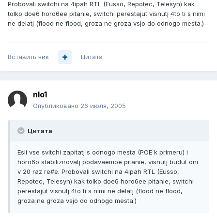
Probovali switchi na 4ipah RTL (Eusso, Repotec, Telesyn) kak
tolko doe6 horo6ee pitanie, switchi perestajut visnutj 4to ti s nimi
ne delatj (flood ne flood, groza ne groza vsjo do odnogo mesta.)
Вставить ник
Цитата
nlo1
Опубликовано
26 июля, 2005
Цитата
Esli vse svitchi zapitatj s odnogo mesta (POE k primeru) i
horo6o stabilizirovatj podavaemoe pitanie, visnutj budut oni
v 20 raz re#e. Probovali switchi na 4ipah RTL (Eusso,
Repotec, Telesyn) kak tolko doe6 horo6ee pitanie, switchi
perestajut visnutj 4to ti s nimi ne delatj (flood ne flood,
groza ne groza vsjo do odnogo mesta.)