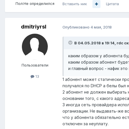
Пол:
Не определился
Вставить ник
Цитата
dmitriyrsl
Опубликовано
4 мая, 2018
В 04.05.2018 в 19:14,
rdc
ск
каким образом у абонента бу
каким образом абонент будет
Пользователи
и главный вопрос - нафик эт
13
1 абонент может статически пр
получался по DHCP а белы был 
2 абонент не должен выбирать 
основании того, с какого адрес
3 иногда сеть провайдера испо
организации. Не выдавать-же вс
что у абонента обязательно ес
отключен за неуплату.