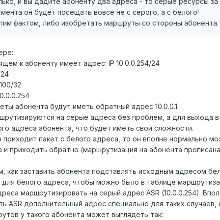
лько, и вы дадите абоненту два адреса - то серые ресурсы за
мента он будет посещать вовсе не с серого, а с белого!
тим фактом, либо изобретать маршруты со стороны абонента.
ере:
щем к абоненту имеет адрес: IP 10.0.0.254/24
/24
100/32
0.0.0.254
еты абонента будут иметь обратный адрес 10.0.0.1
ршрутизируются на серые адреса без проблем, а для выхода в
ого адреса абонента, что будет иметь свои сложности.
о приходит пакет с белого адреса, то он вполне нормально м
Та и приходить обратно (маршрутизация на абонента прописан
м, как заставить абонента подставлять исходным адресом бе
для белого адреса, чтобы можно было в таблице маршрутиза
реса маршрутизировать на серый адрес ASR (10.0.0.254). Впо
ть ASR дополнительный адрес специально для таких случаев,
шрутов у такого абонента может выглядеть так: