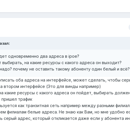
азал:
дет одновременно два адреса в ipoe?
 выбирать, на какие ресурсы с какого адреса он выходит?
о надо? почему не оставить такому абоненту один белый и всё?
описать оба адреса на интерфейсе, может сделать, чтобы се
на втором интерфейсе (Это для винды например)
на какие ресурсы с какого адреса он пойдет, выбирать должен
а пришел трафик
льзуется как транзитная сеть например между разными филиа
ем филиалам белые адреса. Не знаю как Вам, но мне удобно ес
ть серый адрес, который откликается даже если у абонента и