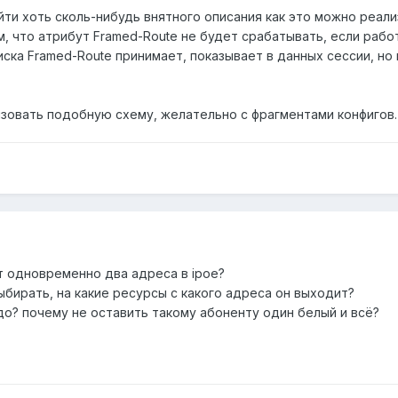
йти хоть сколь-нибудь внятного описания как это можно реали
 что атрибут Framed-Route не будет срабатывать, если работ
ска Framed-Route принимает, показывает в данных сессии, но
изовать подобную схему, желательно с фрагментами конфигов.
т одновременно два адреса в ipoe?
бирать, на какие ресурсы с какого адреса он выходит?
адо? почему не оставить такому абоненту один белый и всё?