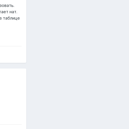
зовать.
ает нат.
 в таблице