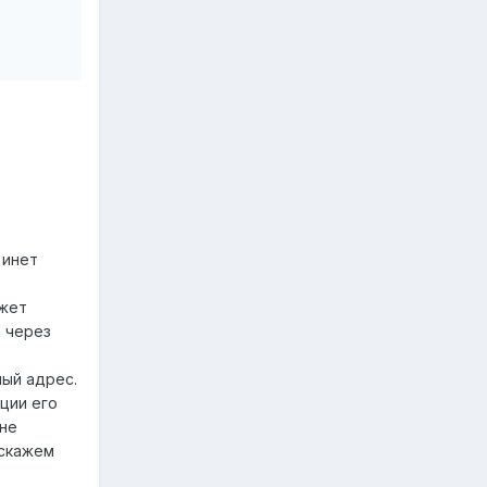
 инет
ожет
а через
лый адрес.
ции его
лне
 скажем