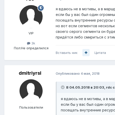
я вдаюсь не в мотивы, а в марш
если бы у вас был один огромн
посещать внутренние ресурсы с 
но вот если сегментов нескольк
своего серого сегмента он буде
VIP
придётся либо смириться с эти
3k
Пол:
Не определился
Вставить ник
Цитата
dmitriyrsl
Опубликовано
4 мая, 2018
В 04.05.2018 в 20:03,
rdc
с
я вдаюсь не в мотивы, а в м
если бы у вас был один огро
Пользователи
посещать внутренние ресурсы