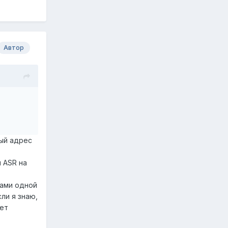
Автор
рый адрес
 ASR на
лами одной
ли я знаю,
нет