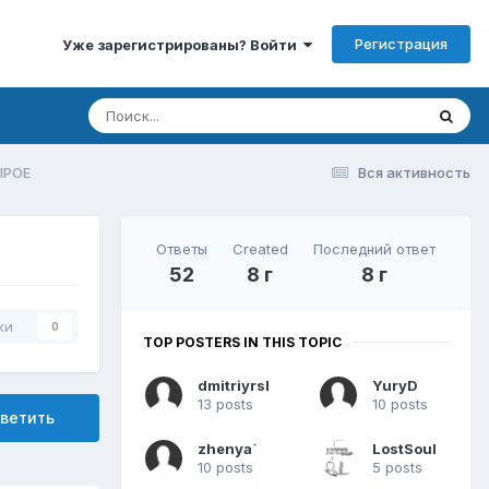
Регистрация
Уже зарегистрированы? Войти
IPOE
Вся активность
Ответы
Created
Последний ответ
52
8 г
8 г
ки
0
TOP POSTERS IN THIS TOPIC
dmitriyrsl
YuryD
13 posts
10 posts
ветить
zhenya`
LostSoul
10 posts
5 posts