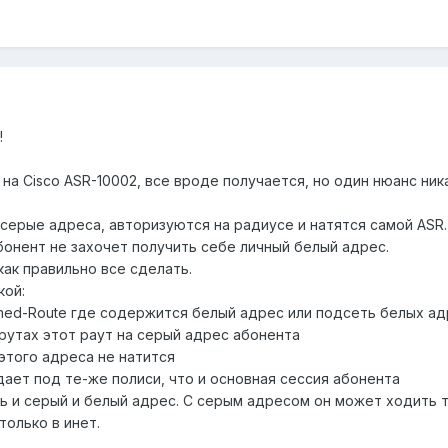
!
на Cisco ASR-10002, все вроде получается, но один нюанс ник
 серые адреса, авторизуются на радиусе и натятся самой ASR.
бонент не захочет получить себе личный белый адрес.
как правильно все сделать.
кой:
amed-Route где содержится белый адрес или подсеть белых а
рутах этот раут на серый адрес абонента
 этого адреса не натится
ает под те-же полиси, что и основная сессия абонента
ь и серый и белый адрес. С серым адресом он может ходить т
только в инет.