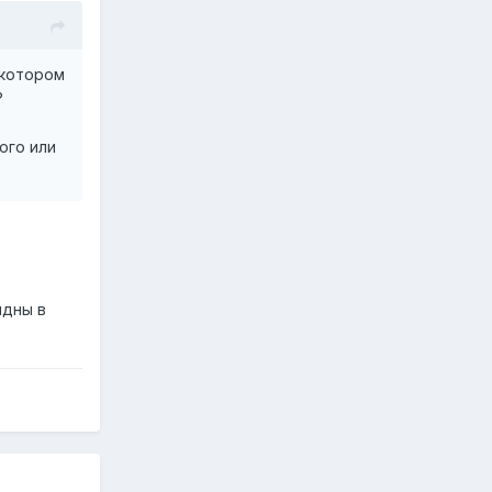
 котором
?
ого или
идны в