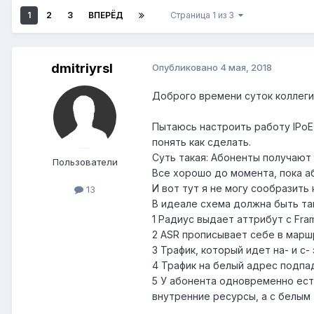
1
2
3
ВПЕРЁД
Страница 1 из 3
dmitriyrsl
Опубликовано
4 мая, 2018
Доброго времени суток коллеги
Пытаюсь настроить работу IPoE 
понять как сделать.
Суть такая: Абоненты получают
Пользователи
Все хорошо до момента, пока а
И вот тут я не могу сообразить 
13
В идеале схема должна быть та
1 Радиус выдает аттрибут с Fr
2 ASR прописывает себе в марш
3 Трафик, который идет на- и с-
4 Трафик на белый адрес подпад
5 У абонента одновременно ест
внутренние ресурсы, а с белым 