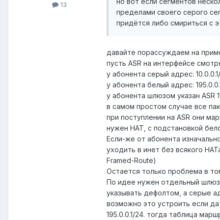
но вот если сегментов неско
13
пределами своего серого сег
придётся либо смириться с э
давайте порассуждаем на прим
пусть ASR на интерфейсе смотря
у абонента серый адрес: 10.0.0.1
у абонента белый адрес: 195.0.0.
у абонента шлюзом указан ASR 1
в самом простом случае все пак
при поступлении на ASR они ма
нужен НАТ, с подстановкой бел
Если-же от абонента изначальн
уходить в инет без всякого НА
Framed-Route)
Остается только проблема в то
По идее нужен отдельный шлюз 
указывать дефолтом, а серые ад
возможно это устроить если да
195.0.0.1/24. тогда таблица мар