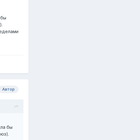
 бы
).
ределами
Автор
яла бы
юз).