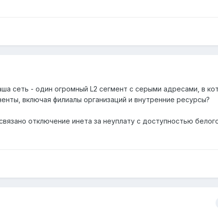
аша сеть - один огромный L2 сегмент с серыми адресами, в к
енты, включая филиалы организаций и внутренние ресурсы?
 связано отключение инета за неуплату с доступностью белог