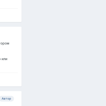
отором
о или
Автор