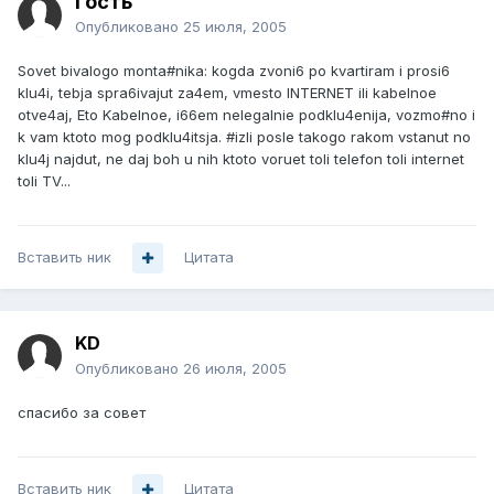
Гость
Опубликовано
25 июля, 2005
Sovet bivalogo monta#nika: kogda zvoni6 po kvartiram i prosi6
klu4i, tebja spra6ivajut za4em, vmesto INTERNET ili kabelnoe
otve4aj, Eto Kabelnoe, i66em nelegalnie podklu4enija, vozmo#no i
k vam ktoto mog podklu4itsja. #izli posle takogo rakom vstanut no
klu4j najdut, ne daj boh u nih ktoto voruet toli telefon toli internet
toli TV...
Вставить ник
Цитата
KD
Опубликовано
26 июля, 2005
спасибо за совет
Вставить ник
Цитата