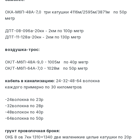
ОКА-М6П-48А-7,0 три катушки 4116м/2595м/3871м по 50р
метр
ДПТ-08-096а-20кн - 2км по 100р метр
ДПТ-11-128а-20кн - 2км по 130р метр
воздушка-трос:
ОК/Т-М6П-48А-9,0 - 1005м по 40р метр
ОК/Т-М6П-64А-7,0 - 1028м по 50р метр
кабель в канализацию:
24-32-48-64 волокна
каждого примерно по 30 километров
-24волокна по 23р
-32волокна по 28р
-48волокон по 40р
-64волокна по 50р
грунт проволочная броня:
ОКБ 8 ов 7кн 1310+1340 две маленикие целые катушки по 20р