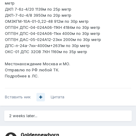
метр
ДКП 7-6z-4/20 1139м по 25р метр
ДКП-7-6z-4/8 3950м по 20р метр
ОМЗКГМ-10А-01-0,22-48 912м по 30р метр
ОПТЕН ДПС-04-024А06-11КН 4184м по 30р метр
ОПТЕН ДПС-04-024А06-11кн 4000м по 30р метр
ОПТЕН ДАС-05-024А12-23кн 2000м по 30р метр
ДПС-п-24а-7кн-4000м+2631м по 30р метр
ОКС-01 ДПС 32ОВ 7КН 1160м по 35р метр
Местонахождение Москва и МО.
Отправлю по РФ любой ТК.
Подробнее в ЛС.
Вставить ник
Цитата
2 weeks later...
Goldennewborn