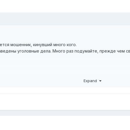
ется мошенник, кинувший много кого.
аведены уголовные дела. Много раз подумайте, прежде чем с
dex.php?showtopic=60838&view=findpost&p=1401037
Expand
x.php?showtopic=124841
dex.php?showtopic=60838&st=1360&p=1314954entry1314954
dex.php?showtopic=60838&view=findpost&p=1344753
ex.php?showtopic=122765
ex.php?showtopic=122379
ex.php?showtopic=123837
x.php?showtopic=124232
ex.php?showtopic=124447