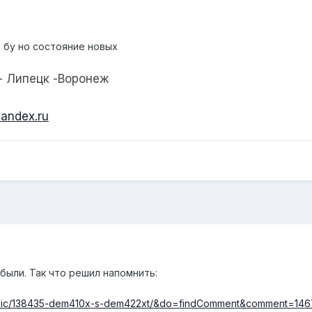
б бу но состояние новых
 - Липецк -Воронеж
andex.ru
абыли. Так что решил напомнить:
?/topic/138435-dem410x-s-dem422xt/&do=findComment&comment=14