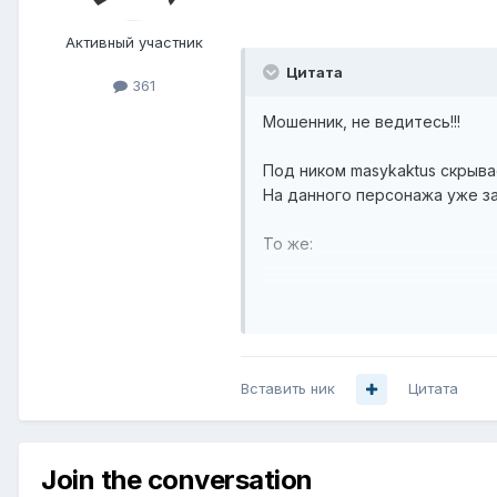
Активный участник
Цитата
361
Мошенник, не ведитесь!!!
Под ником masykaktus скрыва
На данного персонажа уже з
То же:
http://forum.nag.ru/forum/in
http://forum.nag.ru/forum/inde
http://forum.nag.ru/forum/in
http://forum.nag.ru/forum/in
Вставить ник
Цитата
http://forum.nag.ru/forum/ind
http://forum.nag.ru/forum/ind
http://forum.nag.ru/forum/ind
http://forum.nag.ru/forum/inde
Join the conversation
http://forum.nag.ru/forum/ind