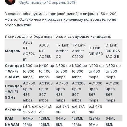
Опубликовано
12 апреля, 2018
Внезапно обнаружил в тарифной линейке цифры в 150 и 200
мбит\с. Однако чем их раздать конечному пользователю не
особо понятно.
В список для отбора пока попали следующие кандидаты:
ASUS
ASUS
TP-Link
TP-Link
D-Link
RT-
D-Link
Модель
RT-
Archer
Archer
DIR-825
AC52U
DIR-853
AC58U
C2
C1200
(AC G1)
B1
Стандар
N300 up
N400 up
N300 up
N300 up
N400 up
N300 up
т Wi-Fi
to 300
to 400
to 300
to 300
to 400
to 300
2.4GHz
mbps
mbps
mbps
mbps
mbps
mbps
AC750
AC1300
AC750
AC1200
AC1300
AC1200
Стандар
up to
up to
up to
up to
up to
up to
т Wi-Fi
433
867
433
867
867
867
5GHz
mbps
mbps
mbps
mbps
mbps
mbps
int 1, ext
ext 4xN
ext 2xN
ext 3xN
ext 4x5
Антенна
2x5 dBi
dBi
dBi
dBi
dBi
RAM
64Mb
128Mb
64Mb
128Mb
128Mb
64Mb
NVRAM
16Mb
128Mb
8Mb
16Mb
16Mb
8Mb