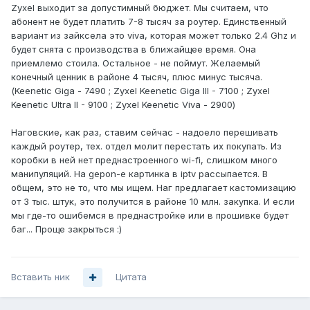
Zyxel выходит за допустимный бюджет. Мы считаем, что
абонент не будет платить 7-8 тысяч за роутер. Единственный
вариант из зайксела это viva, которая может только 2.4 Ghz и
будет снята с производства в ближайщее время. Она
приемлемо стоила. Остальное - не поймут. Желаемый
конечный ценник в районе 4 тысяч, плюс минус тысяча.
(Keenetic Giga - 7490 ; Zyxel Keenetic Giga III - 7100 ; Zyxel
Keenetic Ultra II - 9100 ; Zyxel Keenetic Viva - 2900)
Наговские, как раз, ставим сейчас - надоело перешивать
каждый роутер, тех. отдел молит перестать их покупать. Из
коробки в ней нет преднастроенного wi-fi, слишком много
манипуляций. На gepon-е картинка в iptv рассыпается. В
общем, это не то, что мы ищем. Наг предлагает кастомизацию
от 3 тыс. штук, это получится в районе 10 млн. закупка. И если
мы где-то ошибемся в преднастройке или в прошивке будет
баг... Проще закрыться :)
Вставить ник
Цитата