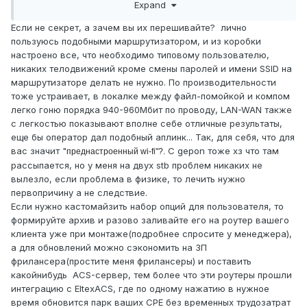
Expand
закрыться :)
Если не секрет, а зачем вы их перешивайте? лично
пользуюсь подобными маршрутизатором, и из коробки
настроено все, что необходимо типовому пользователю,
никаких телодвижений кроме смены паролей и имени SSID на
маршрутизаторе делать не нужно. По производительности
тоже устраивает, в локалке между файл-помойкой и компом
легко гоню порядка 940-960Мбит по проводу, LAN-WAN также
с легкостью показывают вполне себе отличные результаты,
еще бы оператор дал подобный аплинк... Так, для себя, что для
вас значит "
С gepon тоже хз что там
преднастроенный wi-fi"?.
рассыпается, но у меня на двух stb проблем никаких не
вылезло, если проблема в физике, то лечить нужно
первопричину а не следствие.
Если нужно кастомайзить набор опций для пользователя, то
формируйте архив и разово заливайте его на роутер вашего
клиента уже при монтаже(подробнее спросите у менеджера),
а для обновлений можно сэкономить на ЗП
фрилансера(простите меня фрилансеры) и поставить
какойнибудь ACS-сервер, тем более что эти роутеры прошли
интеграцию с EltexACS, где по одному нажатию в нужное
время обновится парк ваших CPE без временных трудозатрат