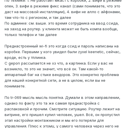
По технике: 1. Не работает мкаст с коробки, 2. вифи в режиме
вас значит "
С gepon тоже хз что
преднастроенный wi-fi"?.
опен, 3. вифи в режиме фикс канал (сами понимаете, что это
там рассыпается, но у меня на двух stb проблем никаких
даст на массовой инсталляции), 4. вифи не алло с айфонами,
не вылезло, если проблема в физике, то лечить нужно
там что-то с регионом, и так далее
первопричину а не следствие.
По админке: см. выше. это время сотрудника на ввод ссида,
Если нужно кастомайзить набор опций для пользователя,
на заход на роутер. у клиента может не быть компа вообще,
то формируйте архив и разово заливайте его на роутер
только телефон и так далее
вашего клиента уже при монтаже(подробнее спросите у
менеджера), а для обновлений можно сэкономить на ЗП
Преднастроенный wi-fi это когда ссид и пароль написаны на
фрилансера(простите меня фрилансеры) и поставить
коробке. Первыми у кого увидел были zyxel keenetic, сейчас,
какойнибудь ACS-сервер, тем более что эти роутеры
вроде, есть у тплинка.
прошли интеграцию с EltexACS, где по одному нажатию в
С gepon рассыпается не хз что, а картинка. Если у вас не
нужное время обновится парк ваших CPE без временных
возникло, то это не значит, что всё ок. Там какой-то
трудозатрат ваших инженеров.
аппаратный баг на стыке вендоров. Это конкретно проблема
для нашей конкретной сети, а не в целом, если вы не
понимаете.
По tr-069 мысль мысль понятна. Думали в этом направлении,
однако по факту это та же самая преднастройка с
распаковкой и прочим. Смотрите ситуацию. Роутер лежит на
витрине, его пришел купил человек, ушел. Всё, он пропустил
этап настройки монтажником и мы его потеряли для
управления. Плюс к этому, у самого человека через него не