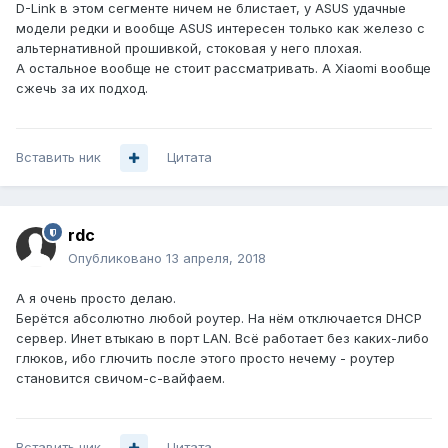
D-Link в этом сегменте ничем не блистает, у ASUS удачные
модели редки и вообще ASUS интересен только как железо с
альтернативной прошивкой, стоковая у него плохая.
А остальное вообще не стоит рассматривать. А Xiaomi вообще
сжечь за их подход.
Вставить ник
Цитата
rdc
Опубликовано
13 апреля, 2018
А я очень просто делаю.
Берётся абсолютно любой роутер. На нём отключается DHCP
сервер. Инет втыкаю в порт LAN. Всё работает без каких-либо
глюков, ибо глючить после этого просто нечему - роутер
становится свичом-с-вайфаем.
Вставить ник
Цитата