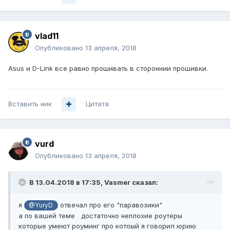
vlad11
Опубликовано
13 апреля, 2018
Asus и D-Link все равно прошивать в стороннии прошивки.
Вставить ник
Цитата
vurd
Опубликовано
13 апреля, 2018
В 13.04.2018 в 17:35,
Vasmer
сказал:
я
отвечал про его "паравозики"
@YuryD
а по вашей теме достаточно неплохие роутеры
которые умеют роуминг про котоый я говорил юрию