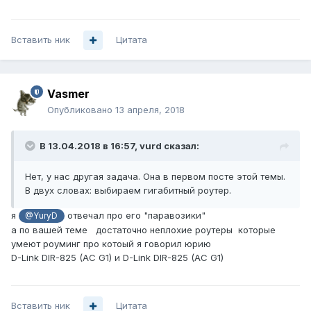
Вставить ник
Цитата
Vasmer
Опубликовано
13 апреля, 2018
В 13.04.2018 в 16:57,
vurd
сказал:
Нет, у нас другая задача. Она в первом посте этой темы.
В двух словах: выбираем гигабитный роутер.
я
отвечал про его "паравозики"
@YuryD
а по вашей теме достаточно неплохие роутеры которые
умеют роуминг про котоый я говорил юрию
D-Link DIR-825 (AC G1) и D-Link DIR-825 (AC G1)
Вставить ник
Цитата