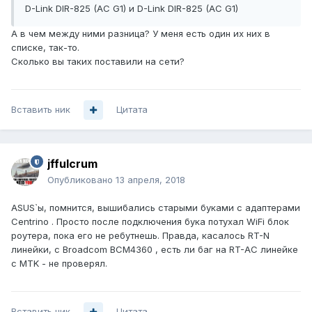
D-Link DIR-825 (AC G1) и D-Link DIR-825 (AC G1)
А в чем между ними разница? У меня есть один их них в
списке, так-то.
Сколько вы таких поставили на сети?
Вставить ник
Цитата
jffulcrum
Опубликовано
13 апреля, 2018
ASUS`ы, помнится, вышибались старыми буками с адаптерами
Centrino . Просто после подключения бука потухал WiFi блок
роутера, пока его не ребутнешь. Правда, касалось RT-N
линейки, с Broadcom BCM4360 , есть ли баг на RT-AC линейке
с MTK - не проверял.
Вставить ник
Цитата