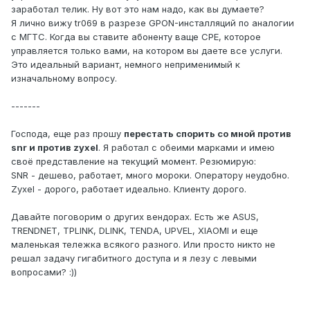
заработал телик. Ну вот это нам надо, как вы думаете?
Я лично вижу tr069 в разрезе GPON-инсталляций по аналогии
с МГТС. Когда вы ставите абоненту ваще CPE, которое
управляется только вами, на котором вы даете все услуги.
Это идеальный вариант, немного неприменимый к
изначальному вопросу.
-------
Господа, еще раз прошу
перестать спорить со мной против
snr и против zyxel
. Я работал с обеими марками и имею
своё представление на текущий момент. Резюмирую:
SNR - дешево, работает, много мороки. Оператору неудобно.
Zyxel - дорого, работает идеально. Клиенту дорого.
Давайте поговорим о других вендорах. Есть же ASUS,
TRENDNET, TPLINK, DLINK, TENDA, UPVEL, XIAOMI и еще
маленькая тележка всякого разного. Или просто никто не
решал задачу гигабитного доступа и я лезу с левыми
вопросами? :))