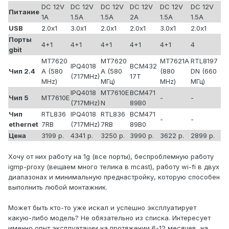
DC 12V
DC 12V
DC 12V
DC 12V
DC 12V
DC 12V
Питание
1A
1.5A
1.5A
2A
1.5A
1.5A
USB
2.0x1
3.0x1
2.0x1
2.0x1
3.0x1
2.0x1
Порты
4+1
4+1
4+1
4+1
4+1
4
gbit
MT7620
MT7620
MT7621A
RTL8197
IPQ4018
BCM432
Чип 2.4
A (580
A (580
(880
DN (660
(717MHz)
17T
MHz)
МГц)
MHz)
МГц)
IPQ4018
MT7610E
BCM471
Чип 5
MT7610E
-
-
(717MHz)
N
89B0
Чип
RTL836
IPQ4018
RTL836
BCM471
-
-
ethernet
7RB
(717MHz)
7RB
89B0
Цена
3199 р.
4341 р.
3250 р.
3990 р.
3622 р.
2899 р.
Хочу от них работу на 1g (все порты), беспроблемную работу
igmp-proxy (вещаем много телика в mcast), работу wi-fi в двух
диапазонах и минимальную преднастройку, которую способен
выполнить любой монтажник.
Может быть кто-то уже искал и успешно эксплуатирует
какую-либо модель? Не обязательно из списка. Интересует
именно опыт эксплуатации на протяжении 6-12 месяцев, на