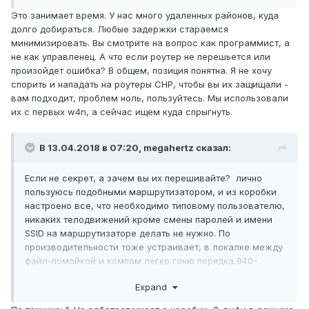
Это занимает время. У нас много удаленных районов, куда
долго добираться. Любые задержки стараемся
минимизировать. Вы смотрите на вопрос как программист, а
не как управленец. А что если роутер не перешьется или
произойдет ошибка? В общем, позиция понятна. Я не хочу
спорить и нападать на роутеры СНР, чтобы вы их защищали -
вам подходит, проблем ноль, пользуйтесь. Мы использовали
их с первых w4n, а сейчас ищем куда спрыгнуть.
В 13.04.2018 в 07:20,
megahertz
сказал:
Если не секрет, а зачем вы их перешивайте? лично
пользуюсь подобными маршрутизатором, и из коробки
настроено все, что необходимо типовому пользователю,
никаких телодвижений кроме смены паролей и имени
SSID на маршрутизаторе делать не нужно. По
производительности тоже устраивает, в локалке между
файл-помойкой и компом легко гоню порядка 940-
960Мбит по проводу, LAN-WAN также с легкостью
Expand
показывают вполне себе отличные результаты, еще бы
оператор дал подобный аплинк... Так, для себя, что для