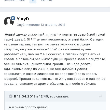
YuryD
Опубликовано
13 апреля, 2018
Новый двухдиапазонный тплинк - и порты гиговые (ктоб такой
тариф давал). 5! *** антенн несъемных, этакий ёжик. Сегодня
на столе терзал, так вот, по заяве хозяина с мощным
смартом, он у нас в офисе(150м^ без металла) лучше
работает на 5, чем на 2.4. Ессессно в гиговый порт я его не
совал, в соточном без инкапсуляции прожевывал в спидтесте
все 90-98мбит. Единственная грабля - не надо делать
одинаковые ссид на 2.4 и 5, не все дивайсы умеют
показывать в каком диапазоне он работает(соотв наезды
юзеров). Правда надо понять, что 2.4 у нас засран в здании до
предела, спасаемся дримстейшеном для себя любимых.
В 13.04.2018 в 12:49,
rdc
сказал:
А я очень просто делаю.