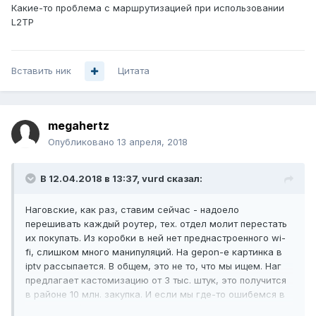
Какие-то проблема с маршрутизацией при использовании
L2TP
Вставить ник
Цитата
megahertz
Опубликовано
13 апреля, 2018
В 12.04.2018 в 13:37,
vurd
сказал:
Наговские, как раз, ставим сейчас - надоело
перешивать каждый роутер, тех. отдел молит перестать
их покупать. Из коробки в ней нет преднастроенного wi-
fi, слишком много манипуляций. На gepon-е картинка в
iptv рассыпается. В общем, это не то, что мы ищем. Наг
предлагает кастомизацию от 3 тыс. штук, это получится
в районе 10 млн. закупка. И если мы где-то ошибемся в
преднастройке или в прошивке будет баг... Проще