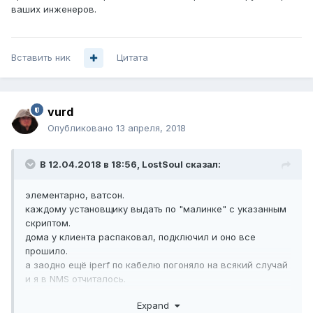
ваших инженеров.
Вставить ник
Цитата
vurd
Опубликовано
13 апреля, 2018
В 12.04.2018 в 18:56,
LostSoul
сказал:
элементарно, ватсон.
каждому установщику выдать по "малинке" с указанным
скриптом.
дома у клиента распаковал, подключил и оно все
прошило.
а заодно ещё iperf по кабелю погоняло на всякий случай
и я в NMS отчиталось.
Expand