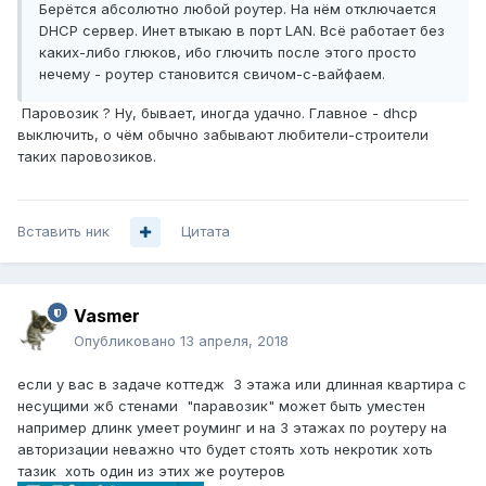
Берётся абсолютно любой роутер. На нём отключается
DHCP сервер. Инет втыкаю в порт LAN. Всё работает без
каких-либо глюков, ибо глючить после этого просто
нечему - роутер становится свичом-с-вайфаем.
Паровозик ? Ну, бывает, иногда удачно. Главное - dhcp
выключить, о чём обычно забывают любители-строители
таких паровозиков.
Вставить ник
Цитата
Vasmer
Опубликовано
13 апреля, 2018
если у вас в задаче коттедж 3 этажа или длинная квартира с
несущими жб стенами "паравозик" может быть уместен
например длинк умеет роуминг и на 3 этажах по роутеру на
авторизации неважно что будет стоять хоть некротик хоть
тазик хоть один из этих же роутеров