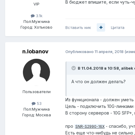
В бюджет впишите, если чуть-чут
VIP
3.1k
Пол:
Мужчина
Город:
Хотьково
Вставить ник
Цитата
n.lobanov
Опубликовано
11 апреля, 2018
(изм
В 11.04.2018 в 10:58,
alibek
А что он должен делать?
Пользователи
Из функционала - должен уметь 
53
Цель - подключить 10G-линками 
Пол:
Мужчина
В сторону серверов - 10G SFP+, 
Город:
Москва
про
- спасибо, учт
SNR-S2990-16X
Есть еще что-нибудь не сильно