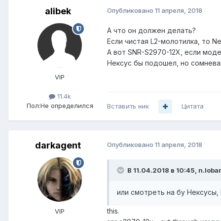
alibek
Опубликовано
11 апреля, 2018
А что он должен делать?
Если чистая L2-молотилка, то N
А вот SNR-S2970-12X, если моде
Нексус бы подошел, но сомнева
VIP
11.4k
Пол:
Не определился
Вставить ник
Цитата
darkagent
Опубликовано
11 апреля, 2018
В 11.04.2018 в 10:45,
n.loba
или смотреть на бу Нексусы,
this.
VIP