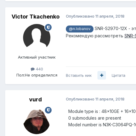
Victor Tkachenko
Опубликовано
11 апреля, 2018
SNR-S2970-12X - э
@n.lobanov
Рекомендую рассмотреть
SNR-
Активный участник
440
Пол:
Не определился
Вставить ник
Цитата
vurd
Опубликовано
11 апреля, 2018
Module type is : 48x10GE + 16x1
0 submodules are present
Model number is N3K-C3064PQ-