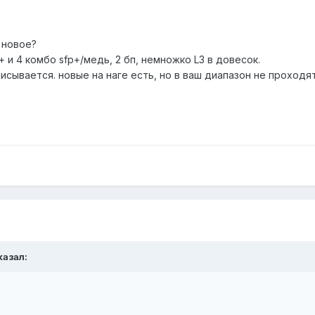
 новое?
p+ и 4 комбо sfp+/медь, 2 бп, немножко L3 в довесок.
исывается. новые на наге есть, но в ваш диапазон не проходят
казал: