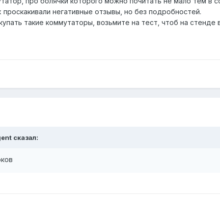
ммутатор, про болячки которого можно почитать не мало тем 
х проскакивали негативные отзывы, но без подробностей.
купать такие коммутаторы, возьмите на тест, чтоб на стенде
gent
сказал:
рков