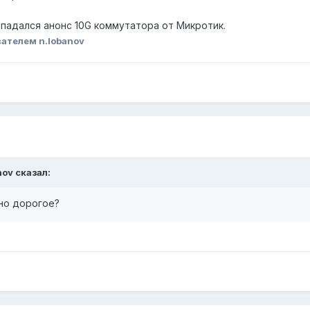
опадался анонс 10G коммутатора от Микротик.
ателем n.lobanov
nov
сказал:
ьно дорогое?