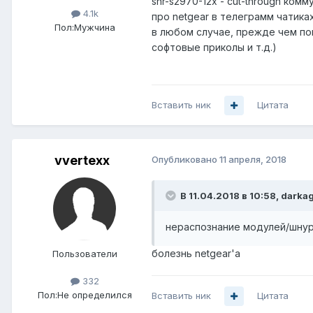
snr-s2970-12x - cut-through ко
4.1k
про netgear в телеграмм чатика
Пол:
Мужчина
в любом случае, прежде чем по
софтовые приколы и т.д.)
Вставить ник
Цитата
vvertexx
Опубликовано
11 апреля, 2018
В 11.04.2018 в 10:58,
darka
нераспознание модулей/шну
болезнь netgear'а
Пользователи
332
Пол:
Не определился
Вставить ник
Цитата