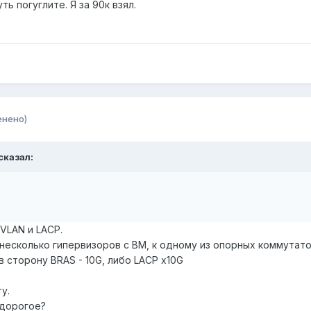
ь погуглите. Я за 90к взял.
енено)
сказал:
VLAN и LACP.
несколько гипервизоров с ВМ, к одному из опорных коммутато
в сторону BRAS - 10G, либо LACP x10G
у.
 дорогое?