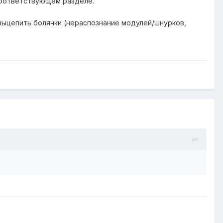
в соответствующем разделе.
 выцепить болячки (нераспознание модулей/шнурков,