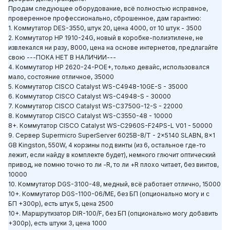
Продам следующее оборудование, всё полностью исправное,
проверенное профессионально, сброшенное, дам гарантию:
1. Коммутатор DES-3550, штук 20, цена 4000, от 10 штук - 3500
2. Коммутатор HP 1910-24G, новый в коробке-полиэтилене, не
извлекался ни разу, 8000, цена на основе интернетов, предлагайте
свою ---ПОКА НЕТ В НАЛИЧИИ---
4. Коммутатор HP 2620-24-POE+, только девайс, использовался
мало, состояние отличное, 35000
5. Коммутатор CISCO Catalyst WS-C4948-10GE-S - 35000
6. Коммутатор CISCO Catalyst WS-C4948-S - 30000
7. Коммутатор CISCO Catalyst WS-C3750G-12-S - 22000
8. Коммутатор CISCO Catalyst WS-C3550-48 - 10000
8+. Коммутатор CISCO Catalyst WS-C2960S-F24PS-L V01 - 50000
9. Сервер Supermicro SuperServer 6025B-8/T - 2x5140 SLABN, 8x1
GB Kingston, 550W, 4 корзины под винты (из 6, остальное где-то
лежит, если найду в комплекте будет), немного глючит оптический
привод, не помню точно то ли -R, то ли +R плохо читает, без винтов,
10000
10. Коммутатор DGS-3100-48, медный, всё работает отлично, 15000
10+. Коммутатор DGS-1100-06/ME, без БП (опционально могу и с
БП +300р), есть штук 5, цена 2500
10+. Маршрутизатор DIR-100/F, без БП (опционально могу добавить
+300р), есть штуки 3, цена 1000