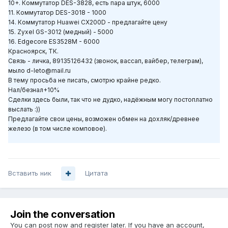
10+. Коммутатор DES-3828, есть пара штук, 6000
11. Коммутатор DES-3018 - 1000
14. Коммутатор Huawei CX200D - предлагайте цену
15. Zyxel GS-3012 (медный) - 5000
16. Edgecore ES3528M - 6000
Красноярск, ТК.
Связь - личка, 89135126432 (звонок, вассап, вайбер, телеграм),
мыло d-leto@mail.ru
В тему просьба не писать, смотрю крайне редко.
Нал/безнал+10%
Сделки здесь были, так что не дудко, надёжным могу постоплатно
выслать :))
Предлагайте свои цены, возможен обмен на дохляк/древнее
железо (в том числе комповое).
Вставить ник
Цитата
Join the conversation
You can post now and register later. If you have an account,