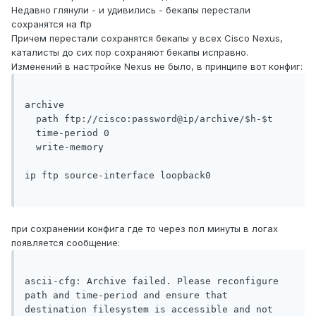
Недавно глянули - и удивились - бекапы перестали
сохранятся на ftp
Причем перестали сохранятся бекапы у всех Cisco Nexus,
каталисты до сих пор сохраняют бекапы исправно.
Изменений в настройке Nexus не было, в принципе вот конфиг:
archive

  path ftp://cisco:password@ip/archive/$h-$t

  time-period 0

  write-memory

ip ftp source-interface loopback0

при сохранении конфига где то через пол минуты в логах
появляется сообщение:
ascii-cfg: Archive failed. Please reconfigure 
path and time-period and ensure that 
destination filesystem is accessible and not 