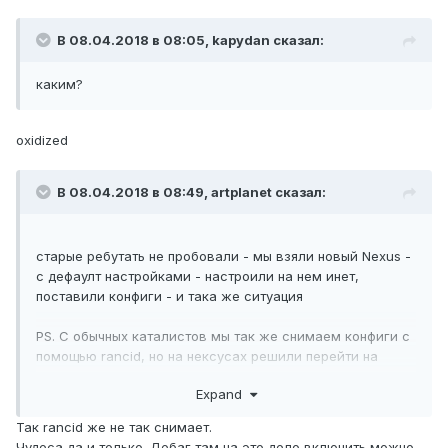
В 08.04.2018 в 08:05,
kapydan
сказал:
каким?
oxidized
В 08.04.2018 в 08:49,
artplanet
сказал:
старые ребутать не пробовали - мы взяли новый Nexus -
с дефаулт настройками - настроили на нем инет,
поставили конфиги - и така же ситуация
PS. С обычных каталистов мы так же снимаем конфиги с
помощью rancid, но на нексусах решили перейти на
подобные бекапы.
Expand
Так rancid же не так снимает.
Чудеса да и только. Дебаг там на это дело включить можно