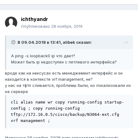
ichthyandr
Опубликовано
28 ноября, 2019
В 09.04.2018 в 13:41,
alibek
сказал:
А ping -s loopback0 ip что дает?
Может быть ip недоступен с петлевого интерфейса?
вроде как на нексусах есть менеджемент интерфейс и он
находится в контексте vrf management, не?
у нас на тфтп сливается, проблемы были, но локализовали их
на сервере
cli alias name wr copy running-config startup-
config ; copy running-config 
tftp://172.16.0.5/cisco/backup/N3064-ext.cfg 
vrf management ;
Изменено
28 ноября, 2019
пользователем ichthyandr