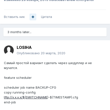
Вставить ник
Цитата
3 months later...
LOSIHA
Опубликовано
20 марта, 2020
Самый простой вариант сделать через шедуллер и не
мучатся.
feature scheduler
scheduler job name BACKUP-CFG
copy running-config
tftp://x.x.x.x/$(SWITCHNAME
)-$(TIMESTAMP).cfg
end-job