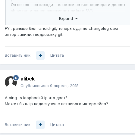
Он не так - он заходит телнетом на все сервера и делает
show run и далее запихивает дифы в SVN
Expand
FYI, раньше был rancid-git, теперь судя по changelog сам
автор запилил поддержку git.
Вставить ник
Цитата
alibek
Опубликовано
9 апреля, 2018
А ping -s loopback0 ip что дает?
Может быть ip недоступен с петлевого интерфейса?
Вставить ник
Цитата