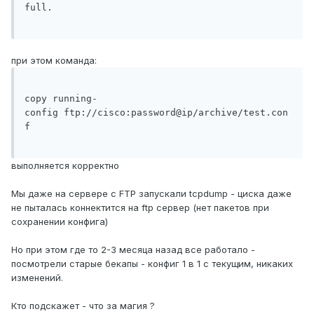
full.

при этом команда:
copy running-
config ftp://cisco:password@ip/archive/test.con
f

выполняется корректно
Мы даже на сервере с FTP запускали tcpdump - циска даже
не пыталась коннектится на ftp сервер (нет пакетов при
сохранении конфига)
Но при этом где то 2-3 месяца назад все работало -
посмотрели старые бекапы - конфиг 1 в 1 с текущим, никаких
изменений.
Кто подскажет - что за магия ?