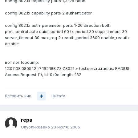
config 802.1x capability ports 1,3-26 none
config 802.1x capability ports 2 authenticator
config 802.1x auth_parameter ports 1-26 direction both
port_control auto quiet_period 60 tx_period 30 supp_timeout 30
server_timeout 30 max_req 2 reauth_period 3600 enable_reauth
disable
вот лог tcpdump:
12:07:08.080542 IP 192.168.73.7.8021 > test.serv.ru.radius: RADIUS,
Access Request (1), id: 0x0e length: 182
Вставить ник
Цитата
repa
Опубликовано
23 июля, 2005