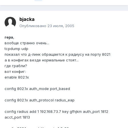
bjacka
Опубликовано
23 июля, 2005
repa
,
вообще странно очень...
tcpdump udp
показал что д-линк обращается к радиусу на порту 8021
а в конфигах везде нормальные стоят...
где грабли?
вот конфиг:
enable 802.1x
config 802.1x auth_mode port_based
config 802.1x auth_protocol radius_eap
config radius add 1 192.168.73.7 key gfhjkm auth_port 1812
acct_port 1813