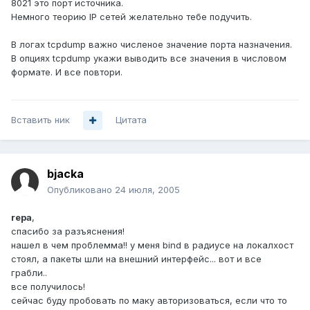
8021 это порт источника.
Немного теорию IP сетей желательно тебе подучить.
В логах tcpdump важно численое значение порта назначения.
В опциях tcpdump укажи выводить все значения в числовом
формате. И все повтори.
Вставить ник
Цитата
bjacka
Опубликовано
24 июля, 2005
repa
,
спасибо за разъяснения!
нашел в чем проблемма!! у меня bind в радиусе на локалхост
стоял, а пакеты шли на внешний интерфейс... вот и все
грабли..
все получилось!
сейчас буду пробовать по маку авторизоваться, если что то