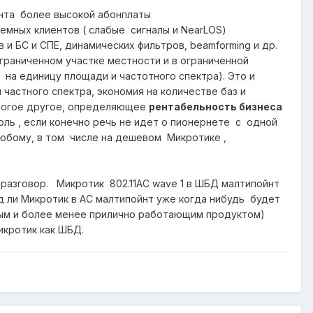
иента более высокой абонплаты
емных клиентов ( слабые сигналы и NearLOS)
 и БС и СПЕ, динамических фильтров, beamforming и др.
граниченном участке местности и в ограниченной
на единицу площади и частотного спектра). Это и
частного спектра, экономия на количестве баз и
многое другое, определяющее
рентабельность бизнеса
роль , если конечно речь не идет о пионернете с одной
 любому, в том числе на дешевом Микротике ,
 разговор. Микротик 802.11АС wave 1 в ШБД малтипойнт
д ли Микротик в АС малтипойнт уже когда нибудь будет
евым и более менее прилично работающим продуктом)
Микротик как ШБД.