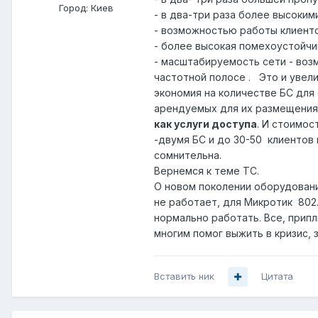
Город:
Киев
- в два-три раза более высоки
- возможностью работы клиенто
- более высокая помехоустойчив
- масштабируемость сети - воз
частотной полосе . Это и увел
экономия на количестве БС для 
арендуемых для их размещения
как услуги доступа
. И стоимос
-двумя БС и до 30-50 клиентов 
сомнительна.
Вернемся к теме ТС.
О новом поколении оборудовани
не работает, для Микротик 802
нормально работать. Все, прип
многим помог выжить в кризис, 
Вставить ник
Цитата