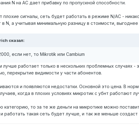
ания N на AC дает прибавку по пропускной способности.
т плохие сигналы, сеть будет работать в режиме N/AC - никак
в N, а учитывая минимальную разницу в стоимости, выгоднее
rich
сказал:
000, если нет, то Mikrotik или Cambium
м лучше работает только в нескольких проблемных случаях - э
ю, перекрытие видимости у части абонентов.
иваются и появляются недостатки. Основной это цена. В норм
случаев, когда в плохих условиях микротик с убнт работают л
ю категорию, то за те же деньги на микротике можно постави
 и работать такая сеть будет лучше, и так же меньше создаст