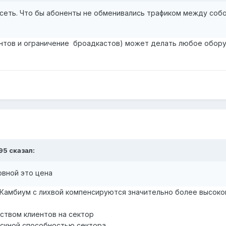
еть. Что бы абоненты не обменивались трафиком между собой,
ентов и ограничение броадкастов) может делать любое обору
95
сказал:
овной это цена
 Камбиум с лихвой компенсируются значительно более высоко
еством клиентов на сектор
пускной способностью сектора