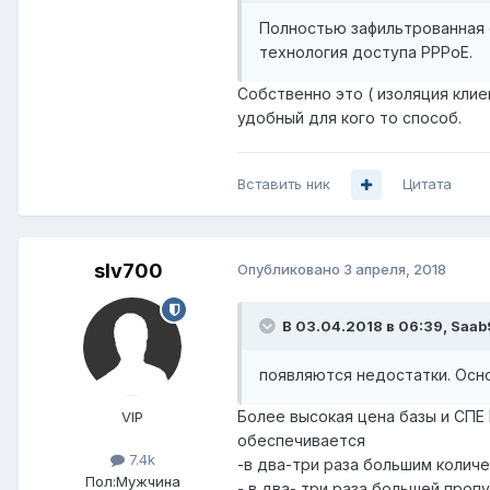
Полностью зафильтрованная с
технология доступа PPPoE.
Собственно это ( изоляция кли
удобный для кого то способ.
Вставить ник
Цитата
slv700
Опубликовано
3 апреля, 2018
В 03.04.2018 в 06:39,
Saab
появляются недостатки. Осн
Более высокая цена базы и СПЕ
VIP
обеспечивается
7.4k
-в два-три раза большим колич
Пол:
Мужчина
- в два- три раза большей про