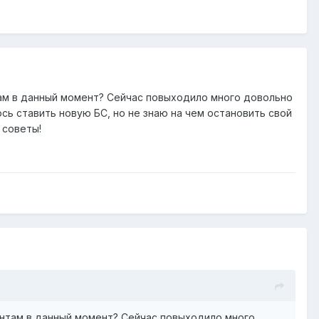
там в данный момент? Сейчас повыходило много довольно
сь ставить новую БС, но не знаю на чем остановить свой
 советы!
ентам в данный момент? Сейчас повыходило много