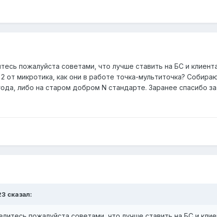
тесь пожалуйста советами, что лучше ставить на БС и клиен
2 от микротика, как они в работе точка-мультиточка? Собираю
года, либо на старом добром N стандарте. Заранее спасибо за
23
сказал:
елитесь пожалуйста советами, что лучше ставить на БС и кли