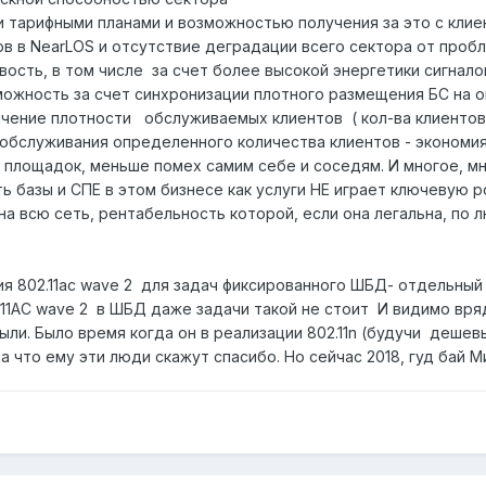
ми тарифными планами и возможностью получения за это с кл
в в NearLOS и отсутствие деградации всего сектора от пробл
ость, в том числе за счет более высокой энергетики сигналов
можность за счет синхронизации плотного размещения БС на о
ичение плотности обслуживаемых клиентов ( кол-ва клиентов 
обслуживания определенного количества клиентов - экономия 
 площадок, меньше помех самим себе и соседям. И многое, 
ть базы и СПЕ в этом бизнесе как услуги НЕ играет ключевую 
на всю сеть, рентабельность которой, если она легальна, по
я 802.11ас wave 2 для задач фиксированного ШБД- отдельный
.11АС wave 2 в ШБД даже задачи такой не стоит И видимо вря
лыли. Было время когда он в реализации 802.11n (будучи деш
за что ему эти люди скажут спасибо. Но сейчас 2018, гуд бай 