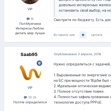
довольно интересных железок
VIP
остановить свой выбор, на н
1k
Смотрите по бюджету. Есть день
Пол:
Мужчина
Интересы:
Люблю
делать мир лучше
Вставить ник
Цитата
Saab95
Опубликовано
3 апреля, 2018
Нужно определиться с задачей, 
1. Выровненные по энергетике с
на БС при мощности 18дбм был -
2. Идеальная оптическая видимо
VIP
3. Полное отсутствие помех.
4. Полностью зафильтрованная с
35.2k
Пол:
Не определился
технология доступа PPPoE.