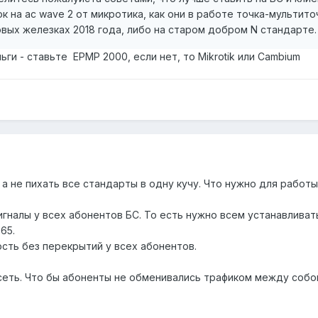
 на ac wave 2 от микротика, как они в работе точка-мультито
овых железках 2018 года, либо на старом добром N стандарте.
ги - ставьте EPMP 2000, если нет, то Mikrotik или Cambium
а не пихать все стандарты в одну кучу. Что нужно для работы
игналы у всех абонентов БС. То есть нужно всем устанавливат
65.
сть без перекрытий у всех абонентов.
еть. Что бы абоненты не обменивались трафиком между собой,