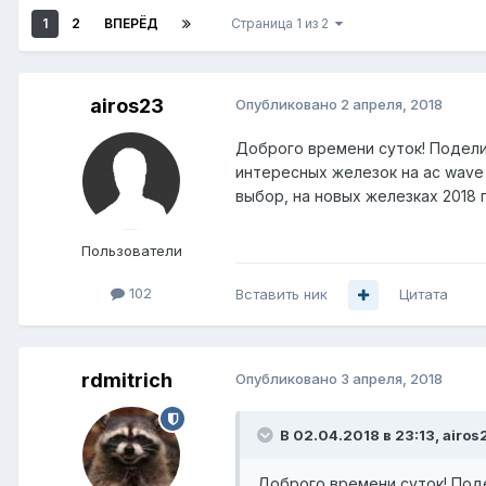
1
2
ВПЕРЁД
Страница 1 из 2
airos23
Опубликовано
2 апреля, 2018
Доброго времени суток! Подели
интересных железок на ac wave 
выбор, на новых железках 2018 
Пользователи
102
Вставить ник
Цитата
rdmitrich
Опубликовано
3 апреля, 2018
В 02.04.2018 в 23:13,
airos
Доброго времени суток! Под