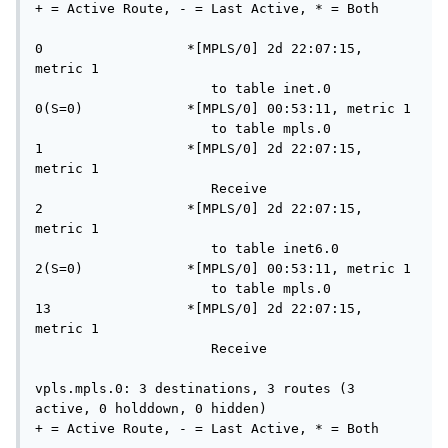
+ = Active Route, - = Last Active, * = Both

0                  *[MPLS/0] 2d 22:07:15, 
metric 1

                      to table inet.0

0(S=0)             *[MPLS/0] 00:53:11, metric 1

                      to table mpls.0

1                  *[MPLS/0] 2d 22:07:15, 
metric 1

                      Receive

2                  *[MPLS/0] 2d 22:07:15, 
metric 1

                      to table inet6.0

2(S=0)             *[MPLS/0] 00:53:11, metric 1

                      to table mpls.0

13                 *[MPLS/0] 2d 22:07:15, 
metric 1

                      Receive

vpls.mpls.0: 3 destinations, 3 routes (3 
active, 0 holddown, 0 hidden)

+ = Active Route, - = Last Active, * = Both
