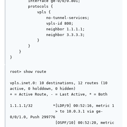
        interface ge-0/0/0.801;

        protocols {

            vpls {

                no-tunnel-services;

                vpls-id 800;

                neighbor 1.1.1.1;

                neighbor 3.3.3.3;

            }

        }

    }

}
root> show route

vpls.inet.0: 10 destinations, 12 routes (10 
active, 0 holddown, 0 hidden)

+ = Active Route, - = Last Active, * = Both

1.1.1.1/32         *[LDP/9] 00:52:16, metric 1

                    > to 10.0.3.1 via ge-
0/0/1.0, Push 299776

                    [OSPF/10] 00:52:20, metric 