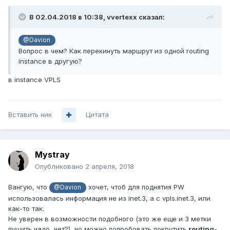
В 02.04.2018 в 10:38,
vvertexx
сказал:
@Davion
Вопрос в чем? Как перекинуть маршрут из одной routing
instance в другую?
в instance VPLS
Вставить ник
Цитата
Mystray
Опубликовано
2 апреля, 2018
Вангую, что
хочет, чтоб для поднятия PW
@Davion
использовалась информация не из inet.3, а с vpls.inet.3, или
как-то так.
Не уверен в возможности подобного (это же еще и 3 метки
пушить надо, нет?), но можно попробовать покрутить
routing-