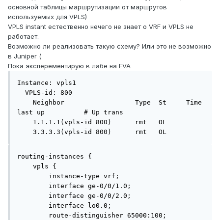
основной таблицы маршрутизации от маршрутов
используемых для VPLS)
VPLS instant естественно нечего не знает о VRF и VPLS не
работает.
Возможно ли реализовать такую схему? Или это не возможно
в Juniper (
Пока эксперементирую в лабе на EVA
Instance: vpls1

  VPLS-id: 800

    Neighbor                  Type  St     Time 
last up          # Up trans

    1.1.1.1(vpls-id 800)      rmt   OL

routing-instances {

    vpls {

        instance-type vrf;

        interface ge-0/0/1.0;

        interface ge-0/0/2.0;

        interface lo0.0;

        route-distinguisher 65000:100; 
