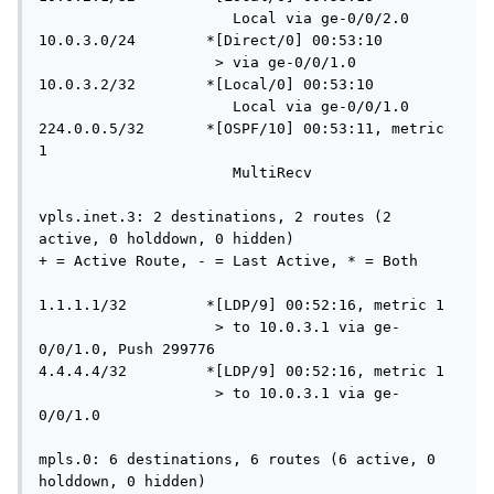
                      Local via ge-0/0/2.0

10.0.3.0/24        *[Direct/0] 00:53:10

                    > via ge-0/0/1.0

10.0.3.2/32        *[Local/0] 00:53:10

                      Local via ge-0/0/1.0

224.0.0.5/32       *[OSPF/10] 00:53:11, metric 
1

                      MultiRecv

vpls.inet.3: 2 destinations, 2 routes (2 
active, 0 holddown, 0 hidden)

+ = Active Route, - = Last Active, * = Both

1.1.1.1/32         *[LDP/9] 00:52:16, metric 1

                    > to 10.0.3.1 via ge-
0/0/1.0, Push 299776

4.4.4.4/32         *[LDP/9] 00:52:16, metric 1

                    > to 10.0.3.1 via ge-
0/0/1.0

mpls.0: 6 destinations, 6 routes (6 active, 0 
holddown, 0 hidden)
