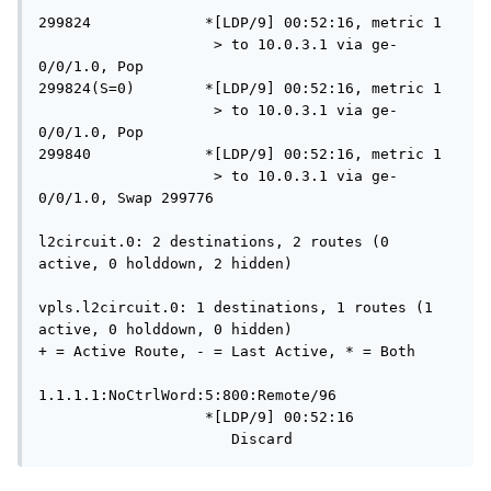
299824             *[LDP/9] 00:52:16, metric 1

                    > to 10.0.3.1 via ge-
0/0/1.0, Pop

299824(S=0)        *[LDP/9] 00:52:16, metric 1

                    > to 10.0.3.1 via ge-
0/0/1.0, Pop

299840             *[LDP/9] 00:52:16, metric 1

                    > to 10.0.3.1 via ge-
0/0/1.0, Swap 299776

l2circuit.0: 2 destinations, 2 routes (0 
active, 0 holddown, 2 hidden)

vpls.l2circuit.0: 1 destinations, 1 routes (1 
active, 0 holddown, 0 hidden)

+ = Active Route, - = Last Active, * = Both

1.1.1.1:NoCtrlWord:5:800:Remote/96

                   *[LDP/9] 00:52:16

                      Discard