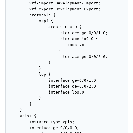
        vrf-import Development-Import;

        vrf-export Development-Export; 

        protocols {

            ospf {

                area 0.0.0.0 {

                    interface ge-0/0/1.0;

                    interface lo0.0 {

                        passive;

                    }

                    interface ge-0/0/2.0;

                }

            }

            ldp {

                interface ge-0/0/1.0;

                interface ge-0/0/2.0;

                interface lo0.0;

            }

        }

    }

    vpls1 {

        instance-type vpls;

        interface ge-0/0/0.0;
