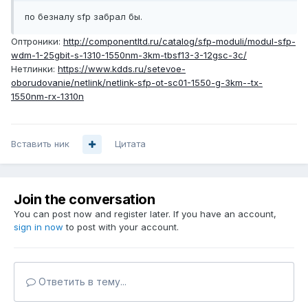
по безналу sfp забрал бы.
Оптроники:
http://componentltd.ru/catalog/sfp-moduli/modul-sfp-
wdm-1-25gbit-s-1310-1550nm-3km-tbsf13-3-12gsc-3c/
Нетлинки:
https://www.kdds.ru/setevoe-
oborudovanie/netlink/netlink-sfp-ot-sc01-1550-g-3km--tx-
1550nm-rx-1310n
Вставить ник
Цитата
Join the conversation
You can post now and register later. If you have an account,
sign in now
to post with your account.
Ответить в тему...