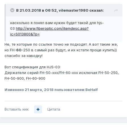
В 21.03.2018 в 06:52,
vilemaster1980
сказал:
насколько я понял вам нужен будет такой для hjs-
03
http://www.fiberoptic.com/itemdesc.asp?
ic=S013800&Tp=
Не, те которые по ссылке точно не подходят. А вот такие же,
но FH-
60
-250 в самый раз будут, и их кстати проще купить))
спасибо за наводку!
Вот спецификация для HJS-03:
Держатели серий FH-50-xxx/FH-60-xxx исключая FH-50-250,
FH-50-900, FH-60-900
Изменено
21 марта, 2018
пользователем BeHalf
Вставить ник
Цитата