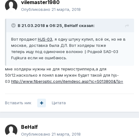
vilemaster1980
Опубликовано
21 марта, 2018
В 21.03.2018 в 06:25,
BeHalf
сказал:
Вот продают
HJS-03
, я одну штуку купил, всё ок, но не в
москве, доставка была ДЛ. Вот холдеры тоже
теперь ищу под одиночное волокно :) Родной SAD-03
Fujikura если не ошибаюсь.
мне холдеры нужны не для термостриппера,а для
50r12.насколько я понял вам нужен будет такой для hjs-
03
http://www.fiberoptic.com/itemdesc.asp?ic=S013800&Tp=
Вставить ник
Цитата
BeHalf
Опубликовано
21 марта, 2018