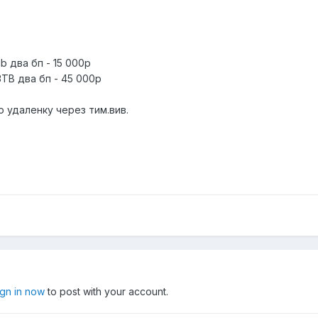
b два бп - 15 000р
3TB два бп - 45 000р
удаленку через тим.вив.
ign in now
to post with your account.