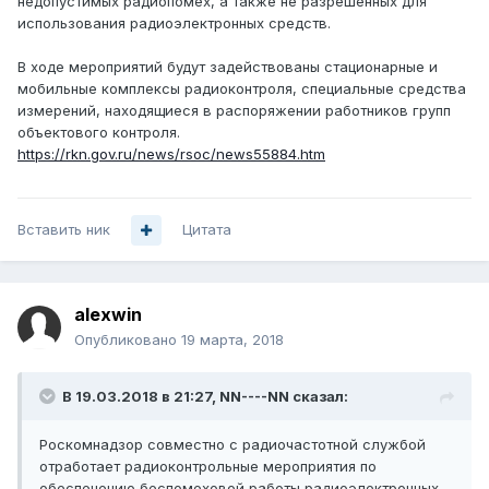
недопустимых радиопомех, а также не разрешенных для
использования радиоэлектронных средств.
В ходе мероприятий будут задействованы стационарные и
мобильные комплексы радиоконтроля, специальные средства
измерений, находящиеся в распоряжении работников групп
объектового контроля.
https://rkn.gov.ru/news/rsoc/news55884.htm
Вставить ник
Цитата
alexwin
Опубликовано
19 марта, 2018
В 19.03.2018 в 21:27,
NN----NN
сказал:
Роскомнадзор совместно с радиочастотной службой
отработает радиоконтрольные мероприятия по
обеспечению беспомеховой работы радиоэлектронных