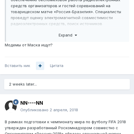
средств организаторов и гостей соревнований на
товарищеском матче «Россия-Бразилия». Специалисты
проведут оценку электромагнитной совместимости
радиоэлектронных средств, поиск источников
недопустимых радиопомех, а также не разрешенных для
Expand
использования радиоэлектронных средств. В ходе
мероприятий будут задействованы стационарные и
Модемы от Маска ищут?
мобильные комплексы радиоконтроля, специальные
средства измерений, находящиеся в распоряжении
работников групп объектового контроля.
Вставить ник
Цитата
2 weeks later...
NN----NN
Опубликовано
2 апреля, 2018
В рамках подготовки к чемпионату мира по футболу FIFA 2018
утвержден разработанный Роскомнадзором совместно с
Оргкомитетом «Россия-2018» образец специальной марки,