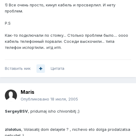
1) Все очень просто, кинул кабель и просверлил. И нету
проблем.
P.S
Как-то подключали по стояку... Столько проблем было.... оооо
кабель телефонный порвали. Соседи выскочили... типа
телефон испортили.. итд итп.
Вставить ник
Цитата
Maris
Опубликовано
18 июля, 2005
SergeyBSV
, pridumaj isho chivonibitj ;)
zlolotus
, Volasatij dom delajete ? , nichevo eto dolga prodalzatsa
nebudet ;)