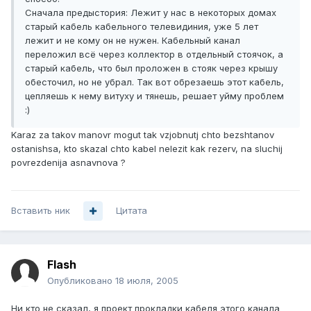
Сначала предыстория: Лежит у нас в некоторых домах
старый кабель кабельного телевидиния, уже 5 лет
лежит и не кому он не нужен. Кабельный канал
переложил всё через коллектор в отдельный стоячок, а
старый кабель, что был проложен в стояк через крышу
обесточил, но не убрал. Так вот обрезаешь этот кабель,
цепляешь к нему витуху и тянешь, решает уйму проблем
:)
Karaz za takov manovr mogut tak vzjobnutj chto bezshtanov
ostanishsa, kto skazal chto kabel nelezit kak rezerv, na sluchij
povrezdenija asnavnova ?
Вставить ник
Цитата
FIash
Опубликовано
18 июля, 2005
Ни кто не сказал, я проект прокладки кабеля этого канала