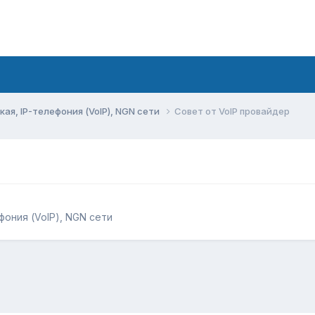
ая, IP-телефония (VoIP), NGN сети
Совет от VoIP провайдер
фония (VoIP), NGN сети