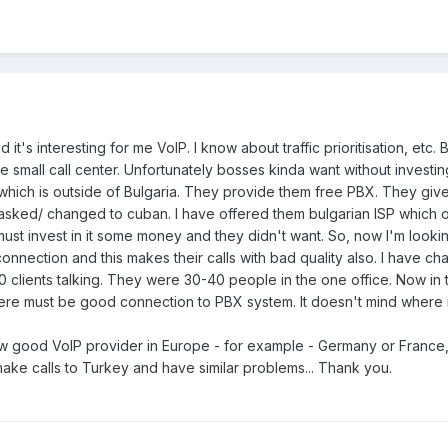
 it's interesting for me VoIP. I know about traffic prioritisation, etc
ne small call center. Unfortunately bosses kinda want without inves
which is outside of Bulgaria. They provide them free PBX. They give
sked/ changed to cuban. I have offered them bulgarian ISP which of
must invest in it some money and they didn't want. So, now I'm looki
onnection and this makes their calls with bad quality also. I have ch
clients talking. They were 30-40 people in the one office. Now in
here must be good connection to PBX system. It doesn't mind where it
now good VoIP provider in Europe - for example - Germany or France
make calls to Turkey and have similar problems... Thank you.