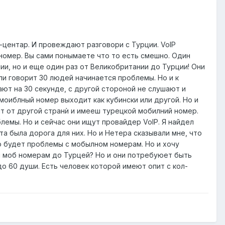
л-центар. И провеждают разговори с Турции. VoIP
 номер. Вы сами понымаете что то есть смешно. Один
ии, но и еще один раз от Великобритании до Турции! Они
ли говорит 30 людей начинается проблемы. Но и к
ют на 30 секунде, с другой стороной не слушают и
моиблный номер выходит как кубински или другой. Но и
ит от другой странѝ и имееш турецкой мобилний номер.
блемы. Но и сейчас они ищут провайдер VoIP. Я найдел
та была дорога для них. Но и Нетера сказывали мне, что
то будет проблемы с мобылном номерам. Но и хочу
й моб номерам до Турцей? Но и они потребуюет быть
до 60 души. Есть человек которой имеют опит с кол-