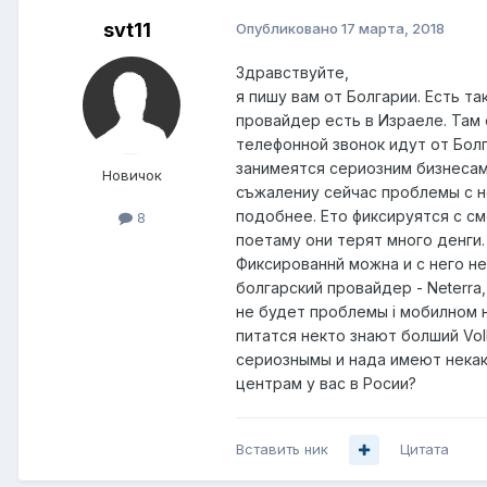
svt11
Опубликовано
17 марта, 2018
Здравствуйте,
я пишу вам от Болгарии. Есть т
провайдер есть в Израеле. Там 
телефонной звонок идут от Болг
занимеятся сериозним бизнесам 
Новичок
съжалениу сейчас проблемы с н
подобнее. Ето фиксируятся с с
8
поетаму они терят много денги.
Фиксированнй можна и с него не
болгарский провайдер - Neterra
не будет проблемы i мобилном н
питатся некто знают болший Vo
сериознымы и нада имеют некака
центрам у вас в Росии?
Вставить ник
Цитата