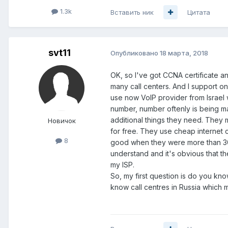
1.3k
Вставить ник
Цитата
svt11
Опубликовано
18 марта, 2018
OK, so I've got CCNA certificate and
many call centers. And I support o
use now VoIP provider from Israel 
number, number oftenly is being ma
additional things they need. They 
Новичок
for free. They use cheap internet c
8
good when they were more than 30 
understand and it's obvious that t
my ISP.
So, my first question is do you k
know call centres in Russia which 