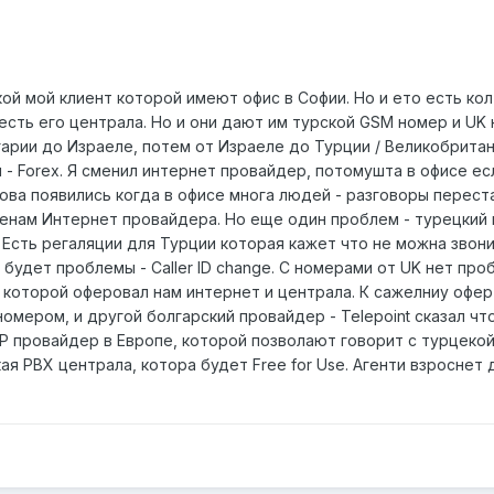
акой мой клиент которой имеют офис в Софии. Но и ето есть ко
есть его централа. Но и они дают им турской GSM номер и UK
арии до Израеле, потем от Израеле до Турции / Великобритан
- Forex. Я сменил интернет провайдер, потомушта в офисе ес
ова появились когда в офисе многа людей - разговоры переста
менам Интернет провайдера. Но еще один проблем - турецкий 
 Есть регаляции для Турции которая кажет что не можна звон
 будет проблемы - Caller ID change. С номерами от UK нет про
, которой оферовал нам интернет и централа. К сажелниу офер
омером, и другой болгарский провайдер - Telepoint сказал ч
IP провайдер в Европе, которой позволают говорит с турцеко
я PBX централа, котора будет Free for Use. Aгенти взроснет 