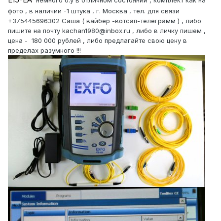
немного б.у в отличном состоянии , комплект как на
фото , в наличии -1 штука , г. Москва , тел. для связи
+375445696302 Саша ( вайбер -вотсап-телеграмм ) , либо
пишите на почту kachan1980@inbox.ru , либо в личку пишем ,
цена - 180 000 рублей , либо предлагайте свою цену в
пределах разумного !!!