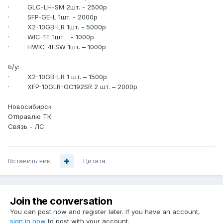
· GLC-LH-SM 2шт. - 2500р
· SFP-GE-L 1шт. - 2000р
· X2-10GB-LR 1шт. - 5000р
· WIC-1T 1шт. - 1000р
· HWIC-4ESW 1шт. – 1000р
б/у:
· X2-10GB-LR 1 шт. – 1500р
· XFP-10GLR-OC192SR 2 шт. – 2000р
Новосибирск
Отправлю ТК
Связь - ЛС
Вставить ник
Цитата
Join the conversation
You can post now and register later. If you have an account,
sign in now
to post with your account.