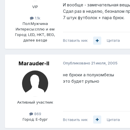
И вообще - замечательная вещь
VIP
Сдал раз в неделю, безналом пр
7 штук футболок + пара брюк.
1.1k
Пол:
Мужчина
Интересы:
сплю и ем
Город:
LED, HKT, BEG,
далее везде
Вставить ник
Цитата
Marauder-II
Опубликовано
21 июля, 2005
не брюки а полукомбезы
это будет рульно
Активный участник
869
Город:
Е-бург
Вставить ник
Цитата