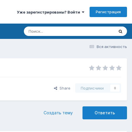
Регистрация
Уже зарегистрированы? Войти
Вся активность
Share
Подписчики
0
Создать тему
Ответить