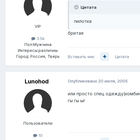
Цитата
пилотка
VIP
бритая
3.5k
Пол:
Мужчина
Интересы:
различны
Город:
Россия, Тверь
Вставить ник
Цитата
Lunohod
Опубликовано
20 июля, 2005
или просто спец одежду(комбинез
гы гы ыг
Пользователи
10