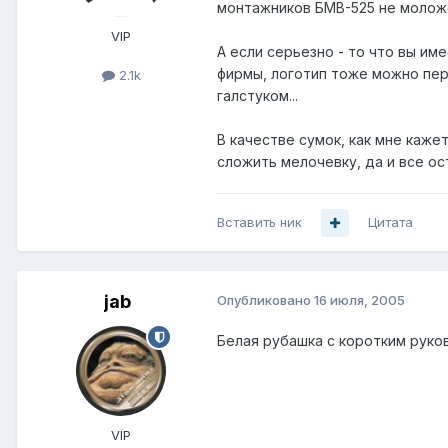
монтажников БМВ-525 не моложе
VIP
А если серьезно - то что вы и
фирмы, логотип тоже можно пер
2.1k
галстуком...
В качестве сумок, как мне каж
сложить мелочевку, да и все ос
Вставить ник
Цитата
jab
Опубликовано
16 июля, 2005
Белая рубашка с коротким руков
VIP