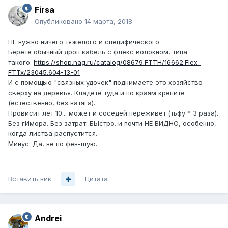
Firsa
Опубликовано
14 марта, 2018
НЕ нужно ничего тяжелого и специфического
Берете обычный дроп кабель с флекс волокном, типа
такого:
https://shop.nag.ru/catalog/08679.FTTH/16662.Flex-
FTTx/23045.604-13-01
И с помощью "связных удочек" поднимаете это хозяйство
сверху на деревья. Кладете туда и по краям крепите
(естественно, без натяга).
Провисит лет 10... может и соседей переживет (тьфу * 3 раза).
Без гИмора. Без затрат. БЫстро. и почти НЕ ВИДНО, особенно,
когда листва распустится.
Минус: Да, не по фен-шую.
Вставить ник
Цитата
Andrei