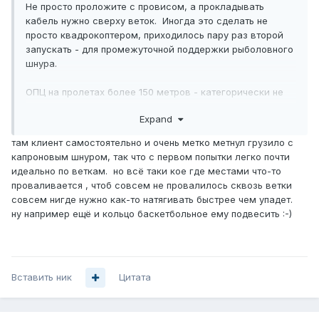
Не просто проложите с провисом, а прокладывать
кабель нужно сверху веток. Иногда это сделать не
просто квадрокоптером, приходилось пару раз второй
запускать - для промежуточной поддержки рыболовного
шнура.
ОПЦ на пролетах более 150 метров - категорически не
рекомендуется использовать, ибо уползают волокна в
Expand
сторону нижней стороны.
там клиент самостоятельно и очень метко метнул грузило с
капроновым шнуром, так что с первом попытки легко почти
идеально по веткам. но всё таки кое где местами что-то
проваливается , чтоб совсем не провалилось сквозь ветки
совсем нигде нужно как-то натягивать быстрее чем упадет.
ну например ещё и кольцо баскетбольное ему подвесить :-)
Вставить ник
Цитата