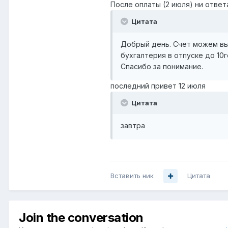
Время доставки: 3-4 дня
После оплаты (2 июля) ни ответа
Цитата
Итого: 1.416 р.
Добрый день. Счет можем выс
По согласованию (По соглас
бухгалтерия в отпуске до 10г
администрацией):бесплатно
Спасибо за понимание.
Включая НДС: 216 р.
Всего: 1.416 р.
последний привет 12 июля
Цитата
Выбранный Вами способ опла
Информация для оплаты:
завтра
Номер Яндекс-кошелька:
410
Ваш заказ будет выполнен то
оплаты!
Вставить ник
Цитата
Доставка: По согласованию (
администрацией)
Join the conversation