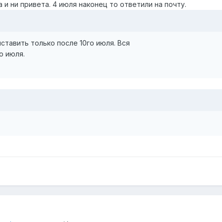
 и ни привета. 4 июля наконец то ответили на почту.
тавить только после 10го июля. Вся
ованию с
о июля.
ты: Яндекс-Деньги
011399848911
лько после получения
По согласованию с