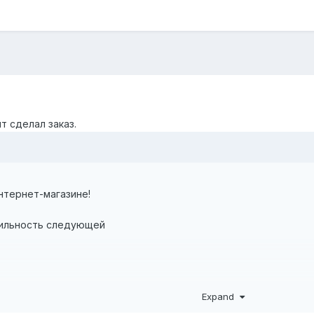
т сделал заказ.
нтернет-магазине!
вильность следующей
Expand
я станция KTS IP 04 F
(000061) 1416