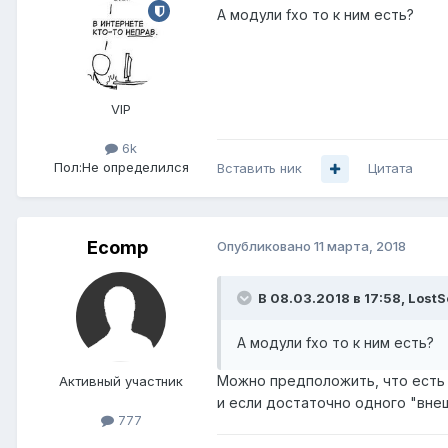
А модули fxo то к ним есть?
VIP
6k
Пол:
Не определился
Вставить ник
Цитата
Ecomp
Опубликовано
11 марта, 2018
В 08.03.2018 в 17:58,
LostS
А модули fxo то к ним есть?
Можно предположить, что ест
Активный участник
и если достаточно одного "в
777