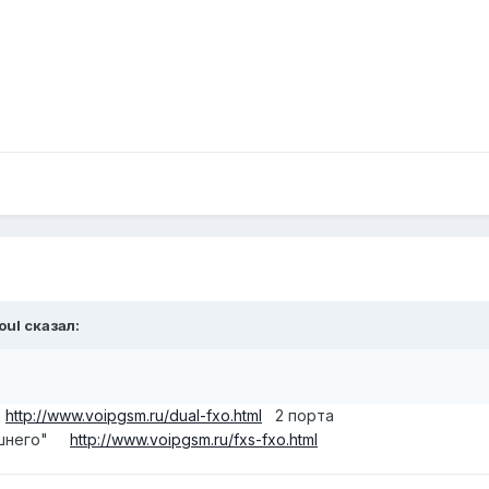
oul
сказал:
ь
http://www.voipgsm.ru/dual-fxo.html
2 порта
нешнего"
http://www.voipgsm.ru/fxs-fxo.html