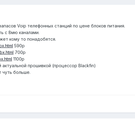
апасов Voip телефонных станций по цене блоков питания.
ть с 8мю каналами.
ожет кому то понадобятся.
bx.html
590р
bx.html
700р
x.html
1100р
 актуальной прошивкой (процессор Blackfin)
т чуть больше.