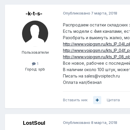
-k-t-s-
Опубликовано
7 марта, 2018
Распродаем остатки складских з
Есть модели с 4мя каналами, ес
Разобрать и выкинуть жалко, м
http://www.voipgsm.ru/kts_IP_04l_p
http://www.voipgsm.ru/kts_IP_04f_p
Пользователи
http://www.voipgsm.ru/kts_IP_08_pb
Все новое, рабочее с последней
1
Город:
spb
В наличии около 100 штук, може
Писать на sales@voiptech.ru
Оплата нал/безнал
Вставить ник
Цитата
LostSoul
Опубликовано
8 марта, 2018