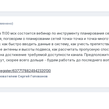
зменено)
 в 11:00 мск состоится вебинар по инструменту планирования с
 я, поговорим о планировании сетей точка-точка и точка-много
 как быстро вводить данные в систему, как учесть препятств
е антенны и высоты подвеса, как рассчитать пропускную спо
т на достижение требуемой доступности канала. Предположит
нут, скорее всего дольше - будем работать до последнего воп
/register/6377178824942320130
зователем Сергей Голованов