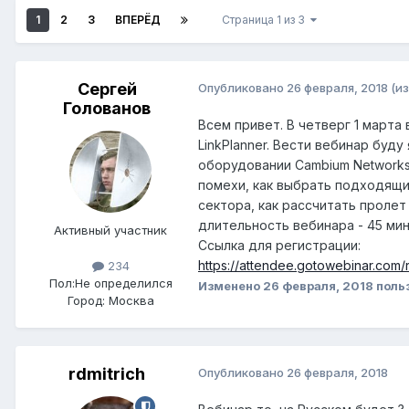
1
2
3
ВПЕРЁД
Страница 1 из 3
Сергей
Опубликовано
26 февраля, 2018
(и
Голованов
Всем привет. В четверг 1 марта
LinkPlanner. Вести вебинар буду
оборудовании Cambium Networks:
помехи, как выбрать подходящи
сектора, как рассчитать проле
длительность вебинара - 45 ми
Активный участник
Ссылка для регистрации:
https://attendee.gotowebinar.com
234
Пол:
Не определился
Изменено
26 февраля, 2018
поль
Город:
Москва
rdmitrich
Опубликовано
26 февраля, 2018