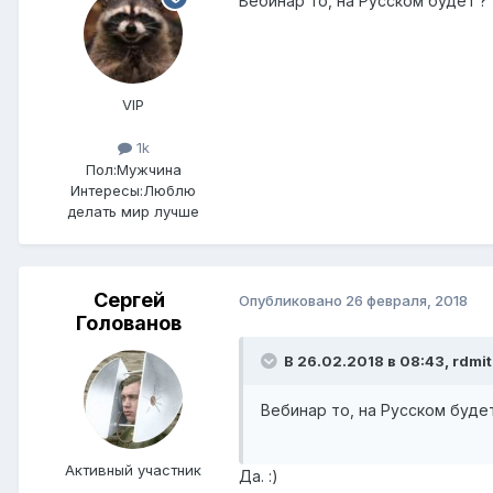
Вебинар то, на Русском будет ?
VIP
1k
Пол:
Мужчина
Интересы:
Люблю
делать мир лучше
Сергей
Опубликовано
26 февраля, 2018
Голованов
В 26.02.2018 в 08:43,
rdmit
Вебинар то, на Русском будет
Активный участник
Да. :)