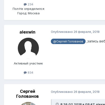
234
Пол:
Не определился
Город:
Москва
alexwin
Опубликовано
26 февраля, 2018
,запись ве
@Сергей Голованов
Активный участник
834
Сергей
Опубликовано
26 февраля, 2018
Голованов
В 26.02.2018 в 09:47,
alexw