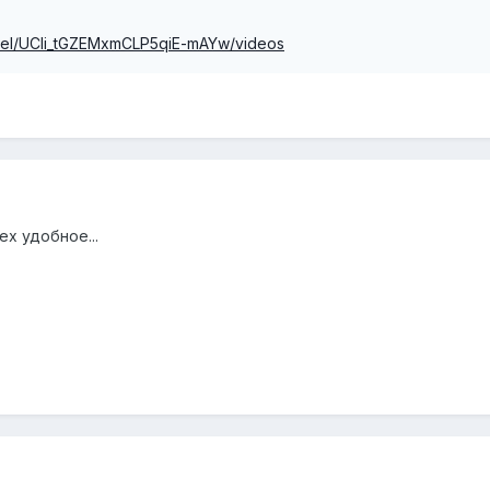
nel/UCIi_tGZEMxmCLP5qiE-mAYw/videos
х удобное...