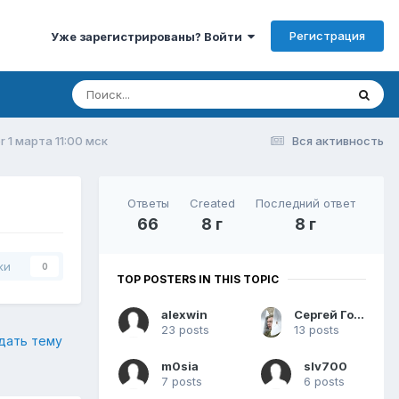
Регистрация
Уже зарегистрированы? Войти
r 1 марта 11:00 мск
Вся активность
Ответы
Created
Последний ответ
66
8 г
8 г
ки
0
TOP POSTERS IN THIS TOPIC
alexwin
Сергей Голованов
23 posts
13 posts
дать тему
m0sia
slv700
7 posts
6 posts