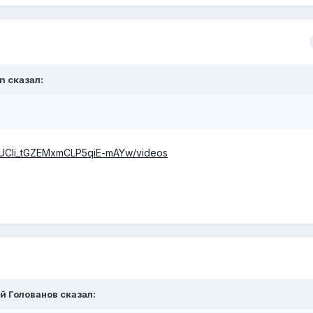
in
сказал:
l/UCIi_tGZEMxmCLP5qiE-mAYw/videos
й Голованов
сказал: