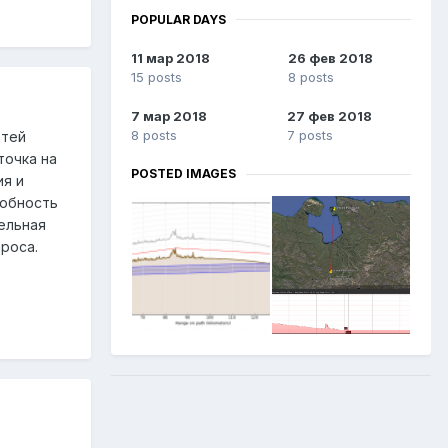
POPULAR DAYS
11 мар 2018
26 фев 2018
15 posts
8 posts
7 мар 2018
27 фев 2018
8 posts
7 posts
етей
точка на
POSTED IMAGES
ия и
собность
ельная
роса.