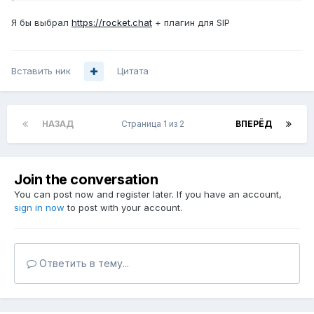
6. Клиент под IOS
7. Клиент под Windows7
Я бы выбрал
https://rocket.chat
+ плагин для SIP
8. Интеграция с SIP для возможностей осуществлять
звонки наружу
Вставить ник
Цитата
НАЗАД
Страница 1 из 2
ВПЕРЁД
Join the conversation
You can post now and register later. If you have an account,
sign in now
to post with your account.
Ответить в тему...