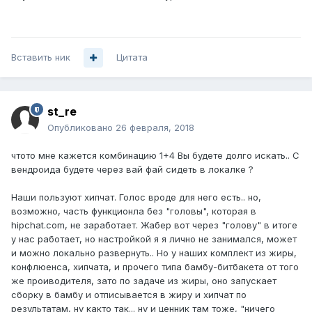
Вставить ник
Цитата
st_re
Опубликовано
26 февраля, 2018
чтото мне кажется комбинацию 1+4 Вы будете долго искать.. С
вендроида будете через вай фай сидеть в локалке ?
Наши пользуют хипчат. Голос вроде для него есть.. но,
возможно, часть функционла без "головы", которая в
hipchat.com, не заработает. Жабер вот через "голову" в итоге
у нас работает, но настройкой я я лично не занимался, может
и можно локально развернуть.. Но у наших комплект из жиры,
конфлюенса, хипчата, и прочего типа бамбу-битбакета от того
же проиводителя, зато по задаче из жиры, оно запускает
сборку в бамбу и отписывается в жиру и хипчат по
результатам, ну както так... ну и ценник там тоже, "ничего