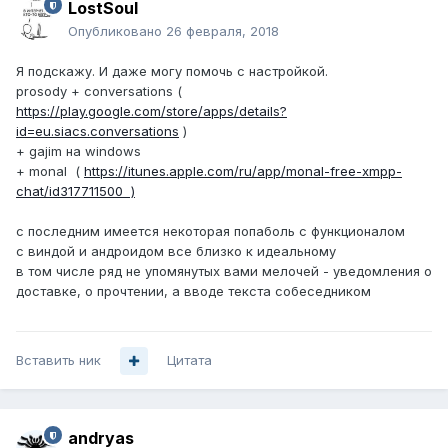
LostSoul
Опубликовано
26 февраля, 2018
Я подскажу. И даже могу помочь с настройкой.
prosody + conversations (
https://play.google.com/store/apps/details?
id=eu.siacs.conversations
)
+ gajim на windows
+ monal (
https://itunes.apple.com/ru/app/monal-free-xmpp-
chat/id317711500 )
с последним имеется некоторая попаболь с функционалом
с виндой и андроидом все близко к идеальному
в том числе ряд не упомянутых вами мелочей - уведомления о
доставке, о прочтении, а вводе текста собеседником
Вставить ник
Цитата
andryas