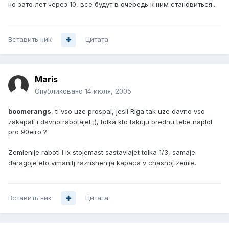
но зато лет через 10, все будут в очередь к ним становиться...
Вставить ник
Цитата
Maris
Опубликовано
14 июля, 2005
boomerangs
, ti vso uze prospal, jesli Riga tak uze davno vso
zakapali i davno rabotajet ;), tolka kto takuju brednu tebe naplol
pro 90eiro ?
Zemlenije raboti i ix stojemast sastavlajet tolka 1/3, samaje
daragoje eto vimanitj razrishenija kapaca v chasnoj zemle.
Вставить ник
Цитата