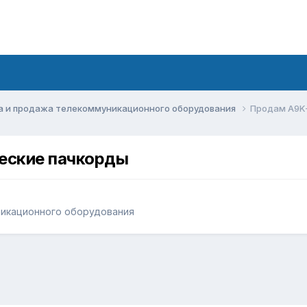
а и продажа телекоммуникационного оборудования
Продам A9K
еские пачкорды
никационного оборудования