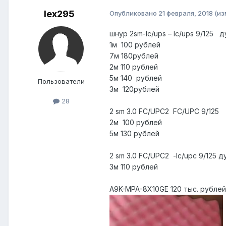
lex295
Опубликовано
21 февраля, 2018
(из
шнур
2sm-lc/ups – lc/ups 9/125
д
1м
100 рублей
7м 180рублей
2м 110 рублей
5м 140
рублей
Пользователи
3м
120рублей
28
2
sm
3.0
FC
/
UPC
2
FC
/
UPC
9/125
2м
100 рублей
5м 130 рублей
2 sm 3.0 FC/UPC2
-lc/upc 9/125 
3
м 110 рублей
A9K-MPA-8X10GE 120 тыс. рублей