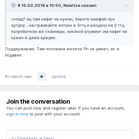
В 15.02.2018 в 15:50,
NewUse
сказал:
склад? ац там нафиг не нужен, берите юнифай про
аутдор , настраивайте аплинк в 5ггц и раздачу на 2 ггц,
потребители же сканнеры, никакой роуминг им нафиг не
нужен и даже вреден.
Поддерживаю. Там половина железа 11n не умеет, ас и
подавно.
Вставить ник
Цитата
Join the conversation
You can post now and register later. If you have an account,
sign in now
to post with your account.
Ответить в тему...