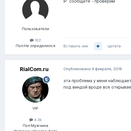
IP сообщите - проверим
Пользователи
102
Пол:
Не определился
Вставить ник
Цитата
RialCom.ru
Опубликовано
9 февраля, 2018
эта проблема у меня наблюдае
под виндой вроде все открыва
VIP
4.3k
Пол:
Мужчина
Интересы:
Квадро фото