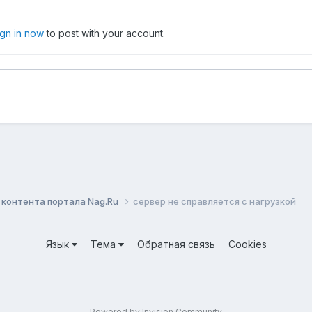
ign in now
to post with your account.
контента портала Nag.Ru
сервер не справляется с нагрузкой
Язык
Тема
Обратная связь
Cookies
Powered by Invision Community