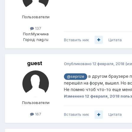
Пользователи
137
Пол:
Мужчина
Город:
nag.ru
Вставить ник
Цитата
guеst
Опубликовано
12 февраля, 2018
(из
в другом браузере п
@seprize
перешёл на форум, вышел. Но вс
Не помню чтоб что-то еще менял
Изменено
12 февраля, 2018
польз
Пользователи
167
Вставить ник
Цитата