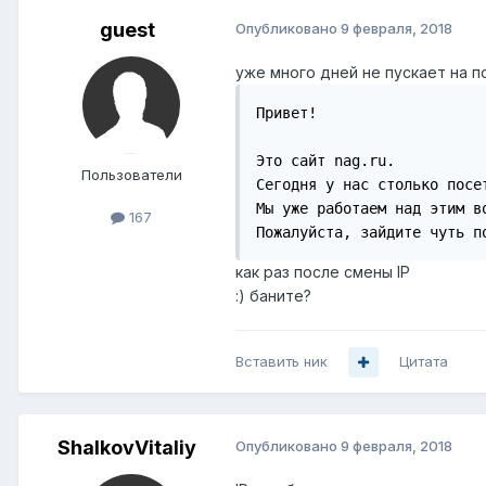
guеst
Опубликовано
9 февраля, 2018
уже много дней не пускает на п
Привет!

Это сайт nag.ru.

Пользователи
Сегодня у нас столько посе
Мы уже работаем над этим во
167
Пожалуйста, зайдите чуть п
как раз после смены IP
:) баните?
Вставить ник
Цитата
ShalkovVitaliy
Опубликовано
9 февраля, 2018