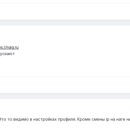
ps://nag.ru
пускают
то то видимо в настройках профиля. Кроме смены ip на наге 