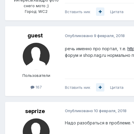
снего мото ;)
Город:
WC2
Вставить ник
Цитата
guеst
Опубликовано
9 февраля, 2018
речь именно про портал, т.е.
htt
форум и shop.nag.ru нормально 
Пользователи
167
Вставить ник
Цитата
seprize
Опубликовано
10 февраля, 2018
Надо разобраться в проблеме. Ч