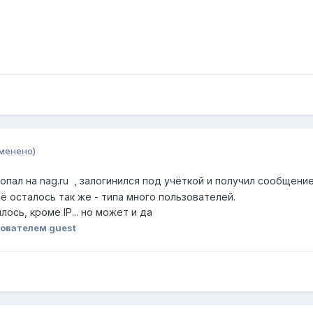
менено)
опал на nag.ru , залогинился под учёткой и получил сообщени
ё осталось так же - типа много пользователей.
ось, кроме IP... но может и да
ователем guеst