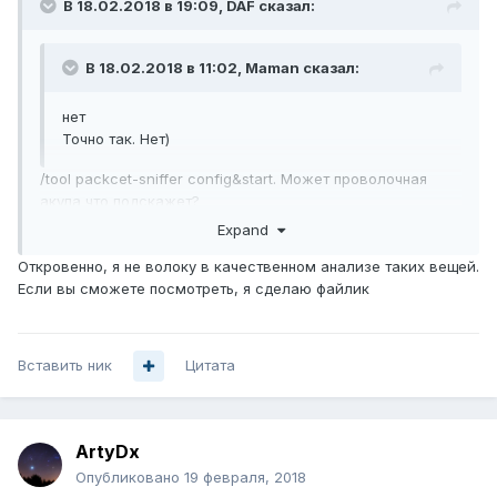
В 18.02.2018 в 19:09,
DAF
сказал:
В 18.02.2018 в 11:02,
Maman
сказал:
нет
Точно так. Нет)
/tool packcet-sniffer config&start. Может проволочная
акула что подскажет?
Expand
Откровенно, я не волоку в качественном анализе таких вещей.
Если вы сможете посмотреть, я сделаю файлик
Вставить ник
Цитата
ArtyDx
Опубликовано
19 февраля, 2018