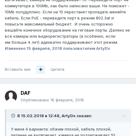
коммутаторе в 100Мb, как было написано выше. Не поможет -
10Мb полудуплекс. Если на 10 перестанет пропадать меняйте
кабель. Если PoE - переведите порт в режим 802.3at и
повысьте максимальный бюджет. И очень осторожно
вешайте конечное оборудование на гиговые порты. Далеко не
все камеры или видеорегистраторы (а особенно, если
им больше 4 лет) адекватно поддерживают этот режим.
Изменено
15 февраля, 2018
пользователем ArtyDx
Вставить ник
Цитата
DAF
Опубликовано
16 февраля, 2018
В 15.02.2018 в 12:48,
ArtyDx
сказал:
У меня 4 варианта: обжим плохой, кабель плохой,
питание не вытягивает, камера не поддерживает 1G.