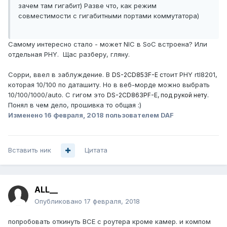
зачем там гигабит) Разве что, как режим
совместимости с гигабитными портами коммутатора)
Самому интересно стало - может NIC в SoC встроена? Или
отдельная PHY. Щас разберу, гляну.
Сорри, ввел в заблуждение. В
тоит PHY rtl8201,
DS-2CD853F-E с
которая 10/100 по даташиту. Но в веб-морде можно выбрать
10/100/1000/auto. С гигом это
DS-2CD863PF-E, под рукой нету.
Понял в чем дело, прошивка то общая :)
Изменено
16 февраля, 2018
пользователем DAF
Вставить ник
Цитата
ALL__
Опубликовано
17 февраля, 2018
попробовать откинуть ВСЕ с роутера кроме камер. и компом