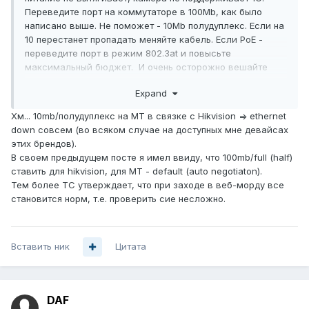
Переведите порт на коммутаторе в 100Мb, как было
написано выше. Не поможет - 10Мb полудуплекс. Если на
10 перестанет пропадать меняйте кабель. Если PoE -
переведите порт в режим 802.3at и повысьте
максимальный бюджет. И очень осторожно вешайте
конечное оборудование на гиговые порты. Далеко не все
Expand
камеры или видеорегистраторы (а особенно, если
им больше 4 лет) адекватно поддерживают этот режим.
Хм... 10mb/полудуплекс на МТ в связке с Hikvision => ethernet
down совсем (во всяком случае на доступных мне девайсах
этих брендов).
В своем предыдущем посте я имел ввиду, что 100mb/full (half)
ставить для hikvision, для MT - default (auto negotiaton).
Тем более ТС утверждает, что при заходе в веб-морду все
становится норм, т.е. проверить сие несложно.
Вставить ник
Цитата
DAF