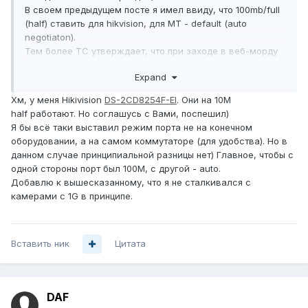
В своем предыдущем посте я имел ввиду, что 100mb/full
(half) ставить для hikvision, для MT - default (auto
negotiaton).
Тем более ТС утверждает, что при заходе в веб-морду
все становится норм, т.е. проверить сие несложно.
Expand
Хм, у меня Hikivision
DS-2CD8254F-EI
. Они на 10М
half работают. Но соглашусь с Вами, поспешил)
Я бы всё таки выставил режим порта не на конечном
оборудовании, а на самом коммутаторе (для удобства). Но в
данном случае принципиальной разницы нет) Главное, чтобы с
одной стороны порт был 100М, с другой - auto.
Добавлю к вышесказанному, что я не сталкивался с
камерами с 1G в принципе.
Вставить ник
Цитата
DAF