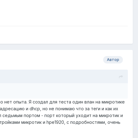
Автор
о нет опыта. Я создал для теста один влан на микротике
дресацию и dhcp, но не понимаю что за теги и как их
л седьмым портом - порт который уходит на микротик и
тройками микротик и hpe1920, с подробностями, очень