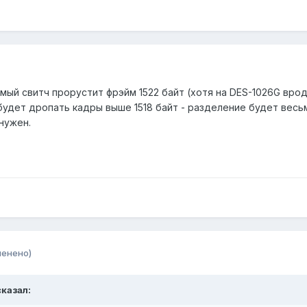
мый свитч прорустит фрэйм 1522 байт (хотя на DES-1026G вро
будет дропать кадры выше 1518 байт - разделение будет весь
нужен.
менено)
казал: