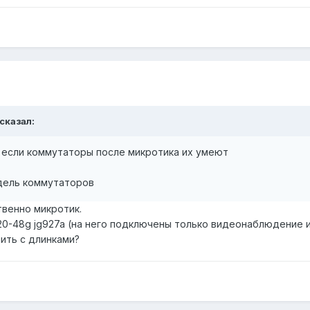
сказал:
n если коммутаторы после микротика их умеют
дель коммутаторов
твенно микротик.
1920-48g jg927a (на него подключены только видеонаблюдение и
пить с длинками?