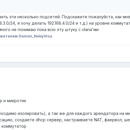
вить эти несколько подсетей. Подскажите пожалуйста, как мн
68.3.0/24, я хочу делать 192.168.4.0/24 и т.д.) на уровне комм
ного не понимаю пока всю эту штуку с vlana'ми
вателем Damon_Nebylitsa
р и микротик
ходимо изолировать), а так же для каждого арендатора на ми
сацию, создаете dhcp сервер, настраиваете NAT, фаервол, шей
а коммутатор