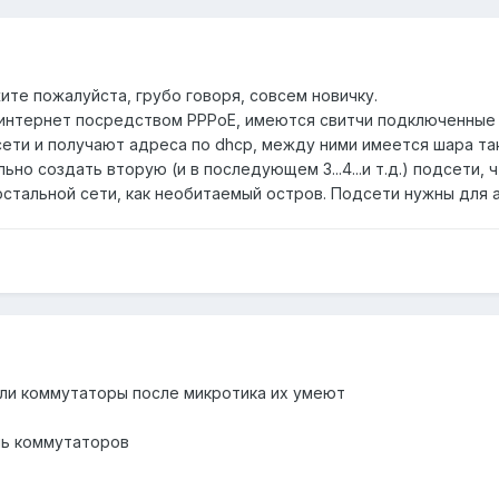
те пожалуйста, грубо говоря, совсем новичку.
интернет посредством PPPoE, имеются свитчи подключенные к
ети и получают адреса по dhcp, между ними имеется шара та
ьно создать вторую (и в последующем 3...4...и т.д.) подсети,
 остальной сети, как необитаемый остров. Подсети нужны для
если коммутаторы после микротика их умеют
ль коммутаторов