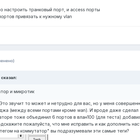
 настроить транковый порт, и access порты
портов привязать к нужному vlan
менено)
сказал:
атор и микротик
Это звучит то может и нетрудно для вас, но у меня совершенн
джа (между всеми портами кроме wan). И вроде даже сделал а
аторе тоже объединил 6 портов в влан100 (для теста) добави
дскажите пожалуйста, что мне исправить и как дополнить нас
 тегом на коммутатор" вы подразумевали эти самые теги?