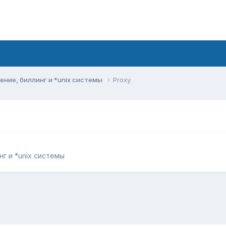
ние, биллинг и *unix системы
Proxy
г и *unix системы