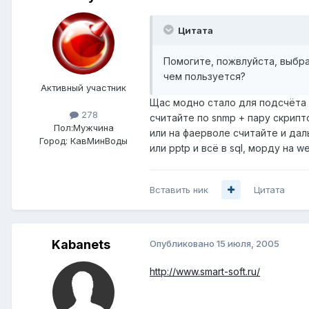
Цитата
Помогите, пожвлуйста, выбра
чем пользуется?
Активный участник
Щас модно стало для подсчёта тра
278
считайте по snmp + пару скриптов 
Пол:
Мужчина
или на фаерволе считайте и дальш
Город:
КавМинВоды
или pptp и всё в sql, морду на we
Вставить ник
Цитата
Kabanets
Опубликовано
15 июля, 2005
http://www.smart-soft.ru/