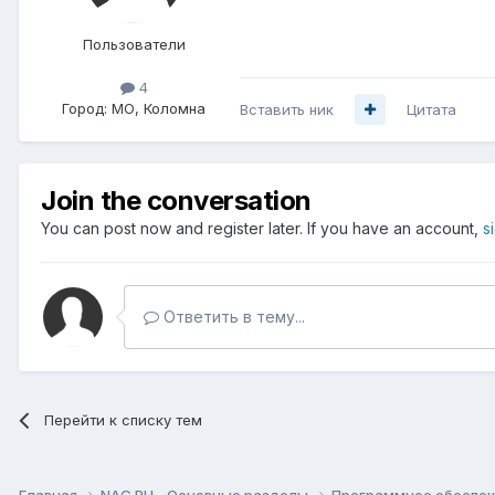
Пользователи
4
Город:
МО, Коломна
Вставить ник
Цитата
Join the conversation
You can post now and register later. If you have an account,
s
Ответить в тему...
Перейти к списку тем
Главная
NAG.RU - Основные разделы
Программное обеспече