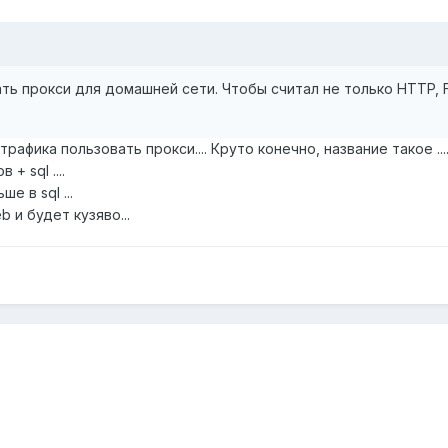
ть прокси для домашней сети. Чтобы считал не только HTTP, F
фика пользовать прокси.... Круто конечно, название такое .....
+ sql ....
е в sql ...
b и будет кузяво...