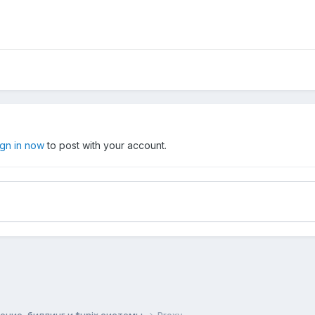
ign in now
to post with your account.
ние, биллинг и *unix системы
Proxy