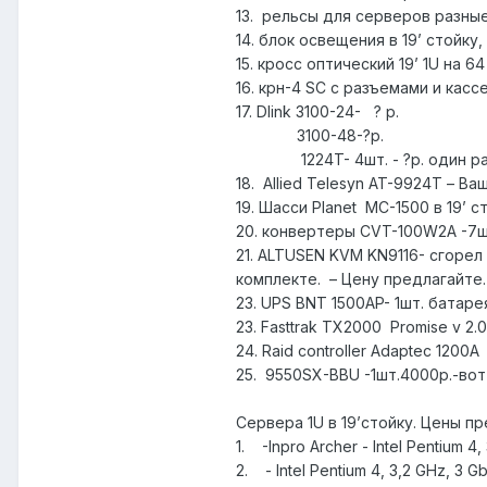
13. рельсы для серверов разные
14. блок освещения в 19’ стойку, 
15. кросс оптический 19’ 1U на 64
16. крн-4 SC с разъемами и касс
17. Dlink 3100-24- ? р.
3100-48-?р.
1224T- 4шт. - ?р. один рабо
18. Allied Telesyn AT-9924T – Ва
19. Шасси Planet MC-1500 в 19’ ст
20. конвертеры CVT-100W2A -7шт
21. ALTUSEN KVM KN9116- сгорел
комплекте. – Цену предлагайте.
23. UPS BNT 1500AP- 1шт. батаре
23. Fasttrak TX2000 Promise v 2.0
24. Raid controller Adaptec 1200A
25. 9550SX-BBU -1шт.4000р.-вот
Сервера 1U в 19’стойку. Цены пр
1. -Inpro Archer - Intel Pentiu
2. - Intel Pentium 4, 3,2 GHz, 3 