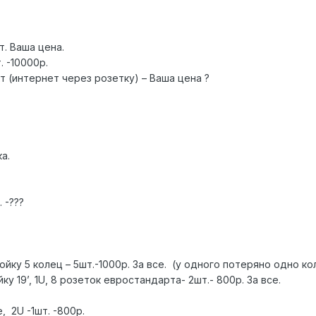
т. Ваша цена.
. -10000р.
лект (интернет через розетку) – Ваша цена ?
ка.
 -???
тойку 5 колец – 5шт.-1000р. За все. (у одного потеряно одно ко
ку 19’, 1U, 8 розеток евростандарта- 2шт.- 800р. За все.
, 2U -1шт. -800р.