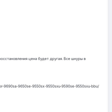
 восстановления цена будет другая. Все шнуры в
-for-9690sa-9650se-9550sx-9550sxu-9590se-9550sxu-bbu/