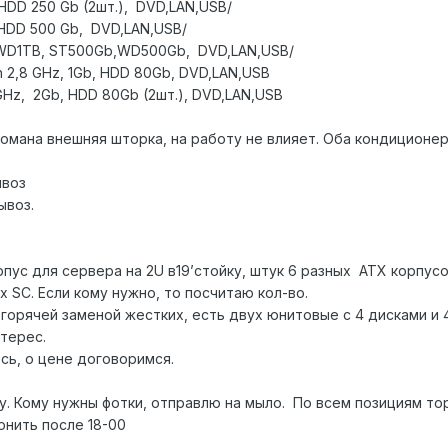
 HDD 250 Gb (2шт.), DVD,LAN,USB/
, HDD 500 Gb, DVD,LAN,USB/
D WD1TB, ST500Gb,WD500Gb, DVD,LAN,USB/
on 2,8 GHz, 1Gb, HDD 80Gb, DVD,LAN,USB
 3GHz, 2Gb, HDD 80Gb (2шт.), DVD,LAN,USB
отломана внешняя шторка, на работу не влияет. Оба кондицион
ывоз
ывоз.
рпус для сервера на 2U в19’стойку, штук 6 разных ATX корпус
 SC. Если кому нужно, то посчитаю кол-во.
 горячей заменой жестких, есть двух юнитовые с 4 дисками и
интерес.
сь, о цене договоримся.
у. Кому нужны фотки, отправлю на мыло. По всем позициям то
онить после 18-00