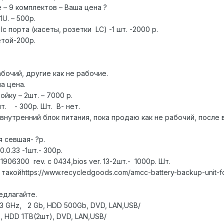
 – 9 комплектов – Ваша цена ?
1U. – 500р.
 lc порта (касеты, розетки LC) -1 шт. -2000 р.
етой-200р.
чий, другие как не рабочие.
ша цена.
ойку – 2шт. – 7000 р.
. - 300р. Шт. B- нет.
 внутренний блок питания, пока продаю как не рабочий, после
я севшая- ?р.
0.0.33 -1шт.- 300р.
 1906300 rev. c 0434,bios ver. 13-2шт.- 1000р. Шт.
 такойhttps://www.recycledgoods.com/amcc-battery-backup-unit
едлагайте.
m 4, 3 GHz, 2 Gb, HDD 500Gb, DVD, LAN,USB/
Gb, HDD 1TB(2шт), DVD, LAN,USB/