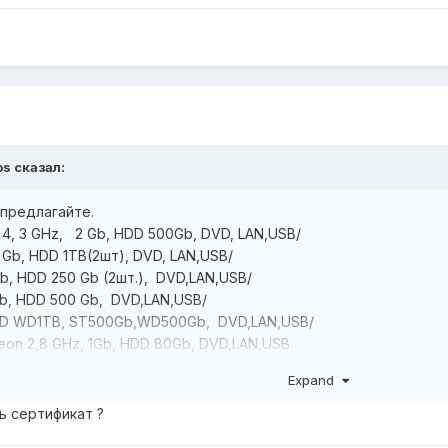
os
сказал:
 предлагайте.
tium 4, 3 GHz, 2 Gb, HDD 500Gb, DVD, LAN,USB/
 3 Gb, HDD 1TB(2шт), DVD, LAN,USB/
Gb, HDD 250 Gb (2шт.), DVD,LAN,USB/
Gb, HDD 500 Gb, DVD,LAN,USB/
 HDD WD1TB, ST500Gb,WD500Gb, DVD,LAN,USB/
 Xeon 2,8 GHz, 1Gb, HDD 80Gb, DVD,LAN,USB
 4, 3GHz, 2Gb, HDD 80Gb (2шт.), DVD,LAN,USB
Expand
ь сертификат ?