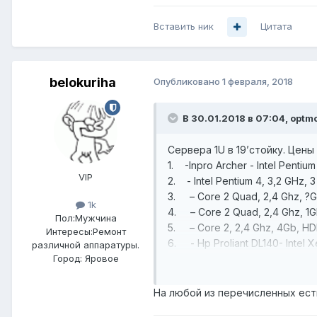
Вставить ник
Цитата
belokuriha
Опубликовано
1 февраля, 2018
В 30.01.2018 в 07:04,
optm
Сервера 1U в 19’стойку. Цены
1. -Inpro Archer - Intel Pen
VIP
2. - Intel Pentium 4, 3,2 GHz,
3. – Core 2 Quad, 2,4 Ghz, ?
1k
4. – Core 2 Quad, 2,4 Ghz, 1
Пол:
Мужчина
5. – Core 2, 2,4 Ghz, 4Gb,
Интересы:
Ремонт
6. - Hp Proliant DL140- Intel
различной аппаратуры.
7. - Crusader – Intel Pentium
Город:
Яровое
На любой из перечисленных ест