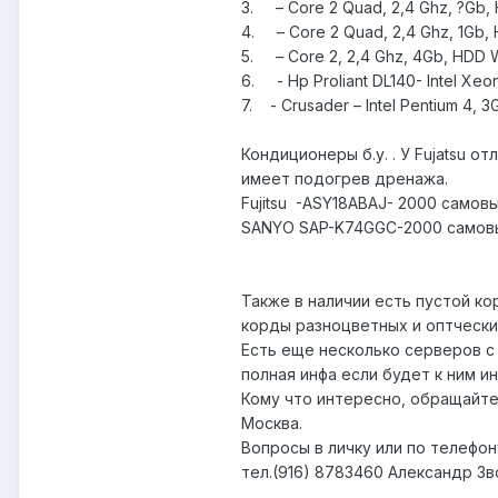
3. – Core 2 Quad, 2,4 Ghz, ?Gb,
4. – Core 2 Quad, 2,4 Ghz, 1Gb
5. – Core 2, 2,4 Ghz, 4Gb, HD
6. - Hp Proliant DL140- Intel Xe
7. - Crusader – Intel Pentium 4,
Кондиционеры б.у. . У Fujatsu 
имеет подогрев дренажа.
Fujitsu -ASY18ABAJ- 2000 самов
SANYO SAP-K74GGC-2000 самов
Также в наличии есть пустой ко
корды разноцветных и оптческих
Есть еще несколько серверов с
полная инфа если будет к ним 
Кому что интересно, обращайте
Москва.
Вопросы в личку или по телефон
тел.(916) 8783460 Александр Зв