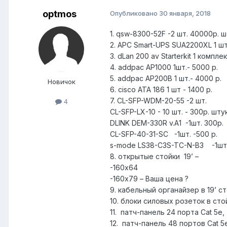
optmos
Опубликовано
30 января, 2018
1. qsw-8300-52F -2 шт. 40000р. ш
2. APC Smart-UPS SUA2200XL 1 шт
3. dLan 200 av Starterkit 1 комп
4. addpac AP1000 1шт.- 5000 р.
5. addpac AP200B 1 шт.- 4000 р.
Новичок
6. cisco ATA 186 1 шт - 1400 р.
7. CL-SFP-WDM-20-55 -2 шт.
4
CL-SFP-LX-10 - 10 шт. - 300р. шту
DLINK DEM-330R v.A1 -1шт. 300р.
CL-SFP-40-31-SC -1шт. -500 р.
s-mode LS38-C3S-TC-N-B3 -1шт.
8. открытые стойки 19’ –
-160х64
-160х79 – Ваша цена ?
9. кабельный органайзер в 19’ с
10. блоки силовых розеток в стой
11. патч-панель 24 порта Cat 5e,
12. патч-панель 48 портов Cat 5e