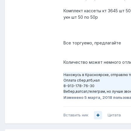
Комплект кассеты кт 3645 шт 50
укн шт 50 по 50р
Все торгуемо, предлагайте
Количество может немного отли
Нахожусь в Красноярске, отправлю тк
Оплата сбер,втб,нал
8-913-178-76-30
Вибер,ватсап,телеграм, но лучше зво
Изменено
5 марта, 2018
пользов
Вставить ник
Цитата