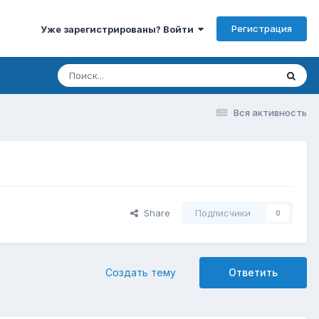
Регистрация
Уже зарегистрированы? Войти
Вся активность
Share
Подписчики
0
Создать тему
Ответить