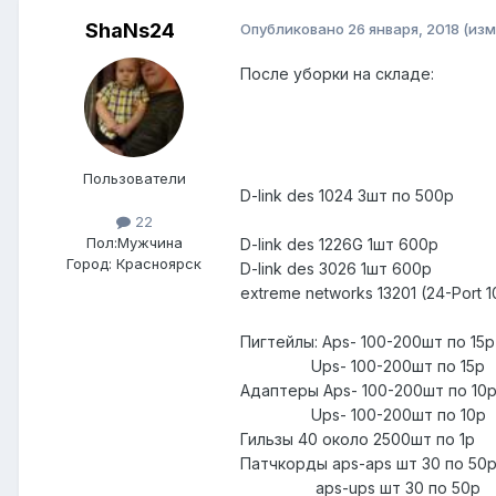
ShaNs24
Опубликовано
26 января, 2018
(изм
После уборки на складе:
Пользователи
D-link des 1024 3шт по 500р
22
Пол:
Мужчина
D-link des 1226G 1шт 600р
Город:
Красноярск
D-link des 3026 1шт 600р
extreme networks 13201 (24-Port 
Пигтейлы: Aps- 100-200шт по 15
Ups- 100-200шт по 15р
Адаптеры Aps- 100-200шт по 10
Ups- 100-200шт по 10р
Гильзы 40 около 2500шт по 1р
Патчкорды aps-aps шт 30 по 50
aps-ups шт 30 по 50р