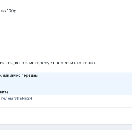
 по 100р
чатся, кого заинтересует пересчитаю точно.
, или лично передам.
ните)
ателем ShaNs24