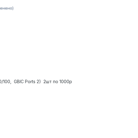
енено)
10/100, GBIC Ports 2) 2шт по 1000р
р
р
р