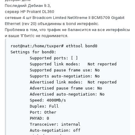
Последний Дебиан 9.3,
сервер HP Proliant DL360
сетевые 4 шт Broadcom Limited NetXtreme II BCM5709 Gigabit
Ethernet (rev 20) объединены в bond интерфейс.
Проблема в том, что трафик не балансится на все интерфейсы
и выше 1Гбит/с не поднимается.
root@nat:/home/tuxper# ethtool bond0

Settings for bond0:

        Supported ports: [ ]

        Supported link modes:   Not reported

        Supported pause frame use: No

        Supports auto-negotiation: No

        Advertised link modes:  Not reported

        Advertised pause frame use: No

        Advertised auto-negotiation: No

        Speed: 4000Mb/s

        Duplex: Full

        Port: Other

        PHYAD: 0

        Transceiver: internal

        Auto-negotiation: off
