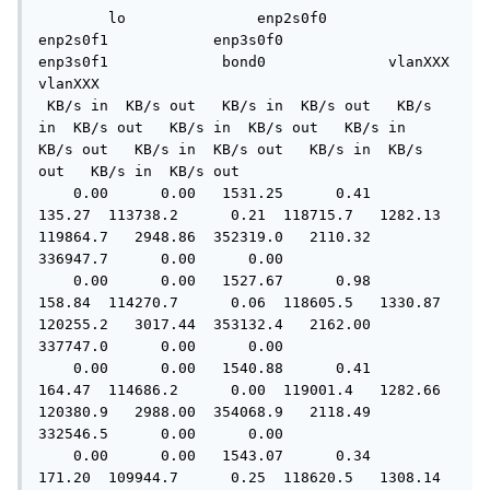
        lo               enp2s0f0            
enp2s0f1            enp3s0f0            
enp3s0f1             bond0              vlanXXX             
vlanXXX

 KB/s in  KB/s out   KB/s in  KB/s out   KB/s 
in  KB/s out   KB/s in  KB/s out   KB/s in  
KB/s out   KB/s in  KB/s out   KB/s in  KB/s 
out   KB/s in  KB/s out

    0.00      0.00   1531.25      0.41    
135.27  113738.2      0.21  118715.7   1282.13  
119864.7   2948.86  352319.0   2110.32  
336947.7      0.00      0.00

    0.00      0.00   1527.67      0.98    
158.84  114270.7      0.06  118605.5   1330.87  
120255.2   3017.44  353132.4   2162.00  
337747.0      0.00      0.00

    0.00      0.00   1540.88      0.41    
164.47  114686.2      0.00  119001.4   1282.66  
120380.9   2988.00  354068.9   2118.49  
332546.5      0.00      0.00

    0.00      0.00   1543.07      0.34    
171.20  109944.7      0.25  118620.5   1308.14  