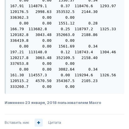
    0.00      0.00   1536.37      0.34    
167.91  114879.1      0.37  118476.6   1293.97  
120176.5   2998.63  353532.5   2144.30  
336362.3      0.00      0.00

    0.00      0.00   1551.12      0.28    
166.79  113682.8      0.25  118797.2   1325.33  
120182.8   3043.48  352663.0   2188.86  
336419.8      0.00      0.00

    0.00      0.00   1561.69      0.34    
197.21  113148.0      0.12  118743.4   1304.46  
120217.8   3063.48  352109.5   2158.40  
337653.8      0.00      0.00

    0.00      0.00   3082.64      0.34    
161.30  114557.3      0.00  119294.6   1326.56  
120515.2   4570.50  354367.5   2105.23  
333260.7      0.00      0.00
Изменено
23 января, 2018
пользователем Macro
Вставить ник
Цитата