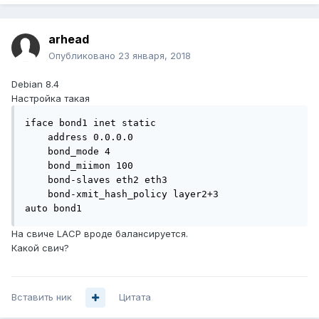
arhead
Опубликовано
23 января, 2018
Debian 8.4
Настройка такая
iface bond1 inet static

    address 0.0.0.0

    bond_mode 4

    bond_miimon 100

    bond-slaves eth2 eth3

    bond-xmit_hash_policy layer2+3

auto bond1
На свиче LACP вроде балансируется.
Какой свич?
Вставить ник
Цитата