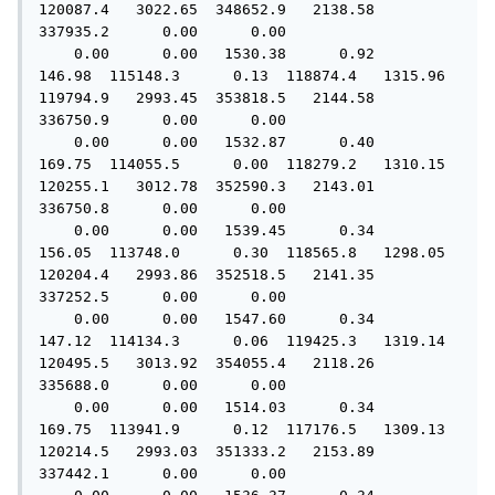
120087.4   3022.65  348652.9   2138.58  
337935.2      0.00      0.00

    0.00      0.00   1530.38      0.92    
146.98  115148.3      0.13  118874.4   1315.96  
119794.9   2993.45  353818.5   2144.58  
336750.9      0.00      0.00

    0.00      0.00   1532.87      0.40    
169.75  114055.5      0.00  118279.2   1310.15  
120255.1   3012.78  352590.3   2143.01  
336750.8      0.00      0.00

    0.00      0.00   1539.45      0.34    
156.05  113748.0      0.30  118565.8   1298.05  
120204.4   2993.86  352518.5   2141.35  
337252.5      0.00      0.00

    0.00      0.00   1547.60      0.34    
147.12  114134.3      0.06  119425.3   1319.14  
120495.5   3013.92  354055.4   2118.26  
335688.0      0.00      0.00

    0.00      0.00   1514.03      0.34    
169.75  113941.9      0.12  117176.5   1309.13  
120214.5   2993.03  351333.2   2153.89  
337442.1      0.00      0.00
