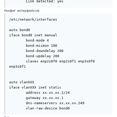
Конфиг интерфейсов
/etc/network/interfaces

auto bond0

iface bond0 inet manual

        bond-mode 4

        bond-miimon 100

        bond-downdelay 200

        bond-updelay 200

        slaves enp2s0f0 enp2s0f1 enp3s0f0 
enp3s0f1

auto vlanXXX

iface vlanXXX inet static

        address xx.xx.xx.2/24

        gateway xx.xx.xx.1

        dns-nameservers xx.xx.xx.249

        vlan-raw-device bond0