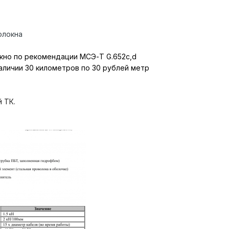
волокна
но по рекомендации MCЭ-Т G.652с,d
наличии 30 километров по 30 рублей метр
 ТК.