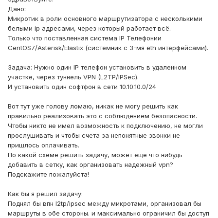
Дано:
Микротик в роли основного маршрутизатора с несколькими
белыми ip адресами, через который работает всё.
Только что поставленная система IP Телефонии
CentOS7/Asterisk/Elastix (системник с 3-мя eth интерфейсами).
Задача: Нужно один IP телефон установить в удаленном
участке, через туннель VPN (L2TP/IPSec).
И установить один софтфон в сети 10.10.10.0/24
Вот тут уже голову ломаю, никак не могу решить как
правильно реализовать это с соблюдением безопасности.
Чтобы никто не имел возможность к подключению, не могли
прослушивать и чтобы счета за непонятные звонки не
пришлось оплачивать.
По какой схеме решить задачу, может еще что нибудь
добавить в сетку, как организовать надежный vpn?
Подскажите пожалуйста!
Как бы я решил задачу:
Поднял бы впн l2tp/ipsec между микротами, организовал бы
маршруты в обе стороны. и максимально ограничил бы доступ