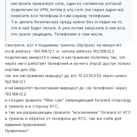
настроить приватную сеть, один из сегментов которой
подключен по VPN, потом в эту сеть (на серых адресах)
повесить все телефоны и сам сервер телефонии.
Т.е. делать безопасную среду нужно без оглядки на то,
что в ней будет летать. А уже потом запускать в нее все,
что нужно защищать, Телефонию в том числе.
Смотрите, вот я поднимаю туннель l2tp/ipsec на микроте1-
local address -192.168.12.1 и remote address 192.168.12.2
подключаю микрот2 к нему и настраиваю политику так, что
через него работает телефония и на него (input) доступ только
портам для l2tp.
так же настраиваю маршрут до атс 10.20.10.1/32 через шлюз
192.168.12.1
и на микроте1 прописываю маршрут до <ip телефона> через
192.168.12.2
и создаю правило "filter rule" запрещающий forward отовсюду
в туннель и в сторону АТС,
а так же разрешающее правило "исключение" forward от АТС
в туннель и обратно от телефона до АТС, так же себе для
администрирования.
Правильно?