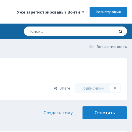
Регистрация
Уже зарегистрированы? Войти
Вся активность
Share
Подписчики
0
Создать тему
Ответить