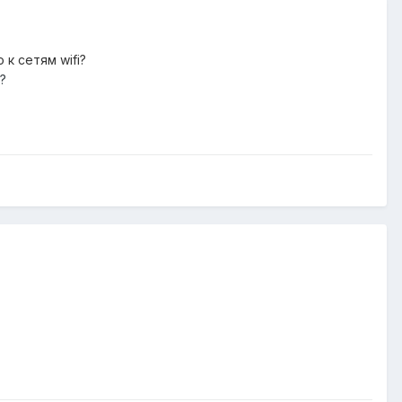
к сетям wifi?
?