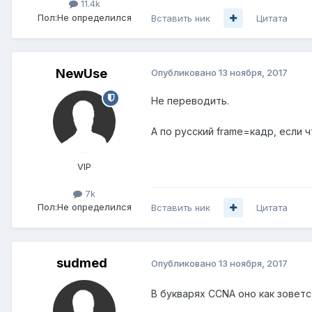
11.4k
Пол:
Не определился
Вставить ник
Цитата
NewUse
Опубликовано
13 ноября, 2017
Не переводить.
А по русский frame=кадр, если 
VIP
7k
Пол:
Не определился
Вставить ник
Цитата
sudmed
Опубликовано
13 ноября, 2017
В букварях CCNA оно как зоветс