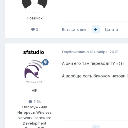
Новичок
2
Вставить ник
Цитата
sfstudio
Опубликовано
13 ноября, 2017
А они его там переводят? =)))
А вообще хоть биконом назови. 
VIP
5.3k
Пол:
Мужчина
Интересы:
Wireless
Network Hardware
Development