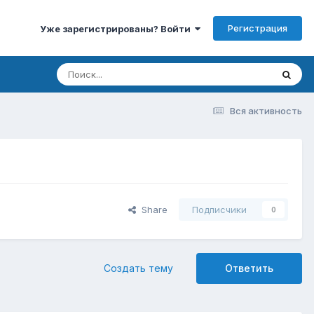
Регистрация
Уже зарегистрированы? Войти
Вся активность
Share
Подписчики
0
Создать тему
Ответить