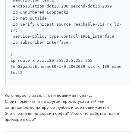
 description test2

 encapsulation dot1Q 200 second-dot1q 2039

 ip unnumbered Loopback2

 ip nat outside

 ip verify unicast source reachable-via rx l2-
src

 service-policy type control IPoE_interface

 ip subscriber interface

!

ip route x.x.x.139 255.255.255.255 
TenGigabitEthernet0/1/0.2002039 x.x.x.139 name 
test2

Кого первого завел, тот и поднимает сеанс.
Стоит поменять ip на другой, просто указатьIP или
за'unnumbered на другой лупбек и все поднимается.
Это ограничение версии софта? У кого-то работает как в
примере выше?