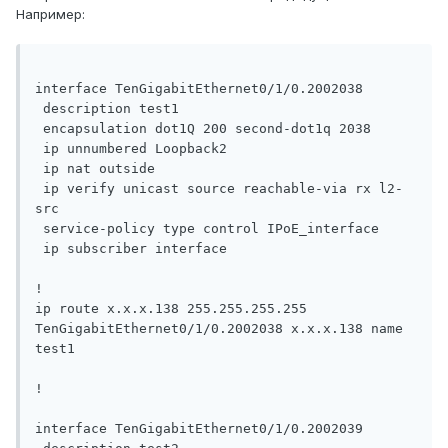
Например:
interface TenGigabitEthernet0/1/0.2002038

 description test1

 encapsulation dot1Q 200 second-dot1q 2038

 ip unnumbered Loopback2

 ip nat outside

 ip verify unicast source reachable-via rx l2-
src

 service-policy type control IPoE_interface

 ip subscriber interface

!

ip route x.x.x.138 255.255.255.255 
TenGigabitEthernet0/1/0.2002038 x.x.x.138 name 
test1

!

interface TenGigabitEthernet0/1/0.2002039
