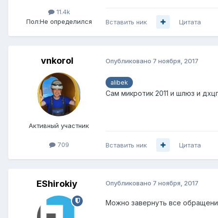
11.4k
Пол:
Не определился
Вставить ник
Цитата
vnkorol
Опубликовано
7 ноября, 2017
alibek
Сам микротик 2011 и шлюз и дхц
Активный участник
709
Вставить ник
Цитата
EShirokiy
Опубликовано
7 ноября, 2017
Можно завернуть все обращения