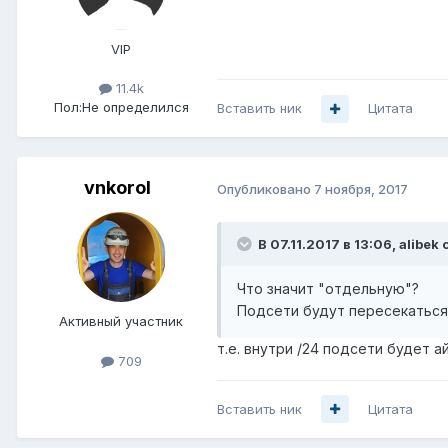
VIP
11.4k
Пол:
Не определился
Вставить ник
Цитата
vnkorol
Опубликовано
7 ноября, 2017
В 07.11.2017 в 13:06,
alibek
с
Что значит "отдельную"?
Подсети будут пересекаться,
Активный участник
т.е. внутри /24 подсети будет а
709
Вставить ник
Цитата