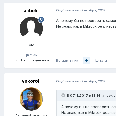
alibek
Опубликовано
7 ноября, 2017
А почему бы не проверить само
Не знаю, как в Mikrotik реализ
VIP
11.4k
Пол:
Не определился
Вставить ник
Цитата
vnkorol
Опубликовано
7 ноября, 2017
В 07.11.2017 в 13:14,
alibek
с
А почему бы не проверить с
Не знаю, как в Mikrotik реа
Активный участник