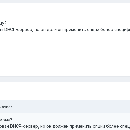
му?
ован DHCP-сервер, но он должен применить опции более специф
казал:
амому?
лизован DHCP-сервер, но он должен применить опции более спец